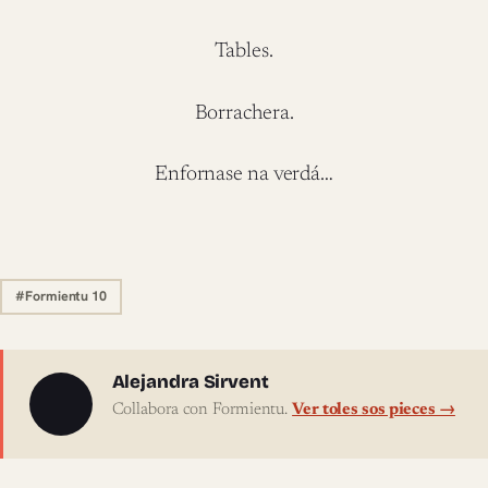
Tables.
Borrachera.
Enfornase na verdá…
#Formientu 10
Sobre l'autor
Alejandra Sirvent
Collabora con Formientu.
Ver toles sos pieces →