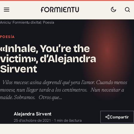
Aniciu
/
Formientu dixital
/
Poesía
POESÍA
«Inhale, You’re the
victim», d’Alejandra
Sirvent
Vilos mecese: asina deprendí qué yera l’amor. Cuando menos
movese, nun llegar tarde a los centímetros. Nun necesitar a
naide. Sobramos. Otros que…
Alejandra Sirvent
Compartir
25 d'ochobre de 2021 · 1 min de llectura