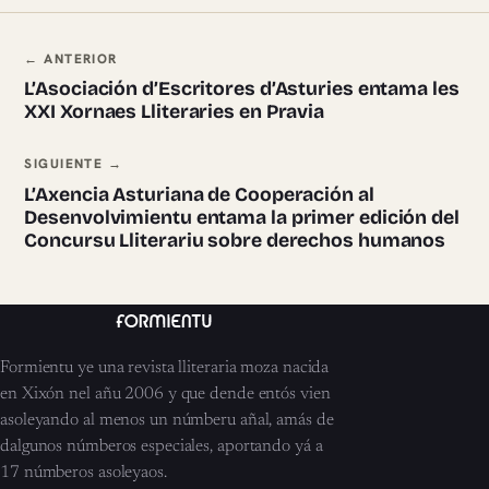
Navegación ente pieces
← ANTERIOR
L’Asociación d’Escritores d’Asturies entama les
XXI Xornaes Lliteraries en Pravia
SIGUIENTE →
L’Axencia Asturiana de Cooperación al
Desenvolvimientu entama la primer edición del
Concursu Lliterariu sobre derechos humanos
Formientu ye una revista lliteraria moza nacida
en Xixón nel añu 2006 y que dende entós vien
asoleyando al menos un númberu añal, amás de
dalgunos númberos especiales, aportando yá a
17 númberos asoleyaos.