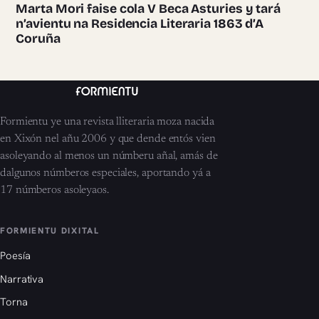
Marta Mori faise cola V Beca Asturies y tará
n’avientu na Residencia Literaria 1863 d’A
Coruña
Formientu ye una revista lliteraria moza nacida
en Xixón nel añu 2006 y que dende entós vien
asoleyando al menos un númberu añal, amás de
dalgunos númberos especiales, aportando yá a
17 númberos asoleyaos.
FORMIENTU DIXITAL
Poesía
Narrativa
Torna