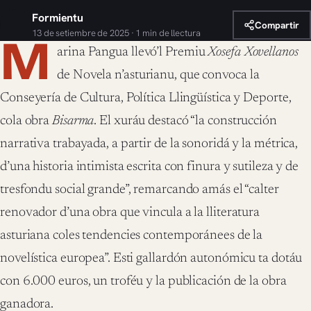
Formientu
Compartir
13 de setiembre de 2025 · 1 min de llectura
M
arina Pangua llevó’l Premiu
Xosefa Xovellanos
de Novela n’asturianu, que convoca la
Conseyería de Cultura, Política Llingüística y Deporte,
cola obra
Bisarma
. El xuráu destacó “la construcción
narrativa trabayada, a partir de la sonoridá y la métrica,
d’una historia intimista escrita con finura y sutileza y de
tresfondu social grande”, remarcando amás el “calter
renovador d’una obra que vincula a la lliteratura
asturiana coles tendencies contemporánees de la
novelística europea”. Esti gallardón autonómicu ta dotáu
con 6.000 euros, un troféu y la publicación de la obra
ganadora.