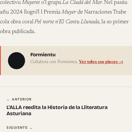
colectivu
Muyeres
o’l grupu
La Ciudá del Mar
. Nel pasáu
añu 2024 llogró’l I Premiu
Muyer
de Narraciones Trabe
cola obra coral
Pel norte n’El Cantu Llunada
, la so primer
obra publicada.
Sobre l'autor
Formientu
Collabora con Formientu.
Ver toles sos pieces →
Navegación ente pieces
← ANTERIOR
L’ALLA reedita la Historia de la Lliteratura
Asturiana
SIGUIENTE →