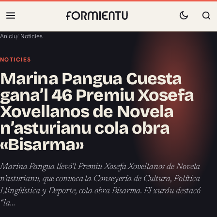
Aniciu
/
Noticies
NOTICIES
Marina Pangua Cuesta
gana’l 46 Premiu Xosefa
Xovellanos de Novela
n’asturianu cola obra
«Bisarma»
Marina Pangua llevó’l Premiu Xosefa Xovellanos de Novela
n’asturianu, que convoca la Conseyería de Cultura, Política
Llingüística y Deporte, cola obra Bisarma. El xuráu destacó
“la…