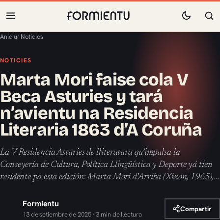
Aniciu
/
Noticies
NOTICIES
Marta Mori faise cola V
Beca Asturies y tará
n’avientu na Residencia
Literaria 1863 d’A Coruña
La V Residencia Asturies de lliteratura qu’impulsa la
Conseyería de Cultura, Política Llingüística y Deporte yá tien
residente pa esta edición: Marta Mori d’Arriba (Xixón, 1965),…
Formientu
Compartir
13 de setiembre de 2025 · 3 min de llectura