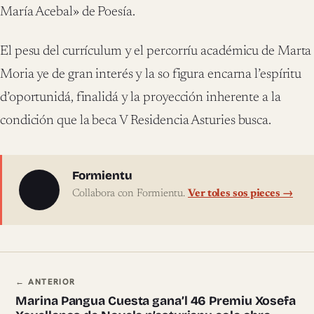
María Acebal» de Poesía.
El pesu del currículum y el percorríu académicu de Marta
Moria ye de gran interés y la so figura encarna l’espíritu
d’oportunidá, finalidá y la proyección inherente a la
condición que la beca V Residencia Asturies busca.
Sobre l'autor
Formientu
Collabora con Formientu.
Ver toles sos pieces →
Navegación ente pieces
← ANTERIOR
Marina Pangua Cuesta gana’l 46 Premiu Xosefa