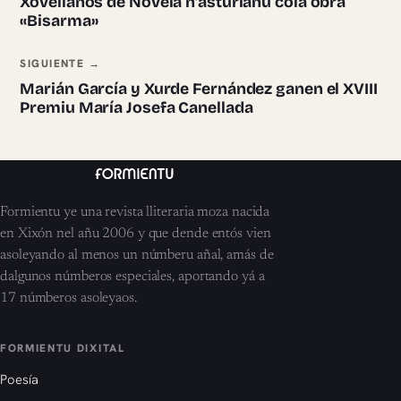
Xovellanos de Novela n’asturianu cola obra
«Bisarma»
SIGUIENTE →
Marián García y Xurde Fernández ganen el XVIII
Premiu María Josefa Canellada
Formientu ye una revista lliteraria moza nacida
en Xixón nel añu 2006 y que dende entós vien
asoleyando al menos un númberu añal, amás de
dalgunos númberos especiales, aportando yá a
17 númberos asoleyaos.
FORMIENTU DIXITAL
Poesía