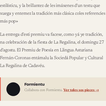
estilísticu, y la brillantez de les imáxenes d’un testu que
xuega y entemez la tradición más clásica coles referencies
más pop»
La entrega d’esti premiu va facese, como yá ye tradición,
na celebración de la fiesta de La Regalina, el domingu 27
d’agostu. El Premiu de Poesía en Llingua Asturiana
Fernán-Coronas entámalu la Sociedá Popular y Cultural
La Regalina de Cadavéu.
Sobre l'autor
Formientu
Collabora con Formientu.
Ver toles sos pieces →