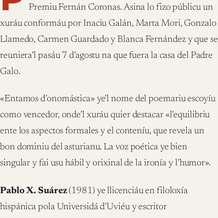
Premiu Fernán Coronas. Asina lo fizo públicu un
xuráu conformáu por Inaciu Galán, Marta Mori, Gonzalo
Llamedo, Carmen Guardado y Blanca Fernández y que se
reuniera’l pasáu 7 d’agostu na que fuera la casa del Padre
Galo.
«Entamos d’onomástica» ye’l nome del poemariu escoyíu
como vencedor, onde’l xuráu quier destacar «l’equilibriu
ente los aspectos formales y el conteníu, que revela un
bon dominiu del asturianu. La voz poética ye bien
singular y fai usu hábil y orixinal de la ironía y l’humor».
Pablo X. Suárez
(1981) ye llicenciáu en filoloxía
hispánica pola Universidá d’Uviéu y escritor