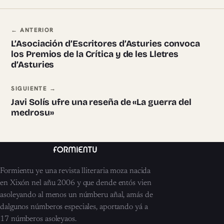
Navegación ente pieces
← ANTERIOR
L’Asociación d’Escritores d’Asturies convoca
los Premios de la Crítica y de les Lletres
d’Asturies
SIGUIENTE →
Javi Solís ufre una reseña de «La guerra del
medrosu»
Formientu ye una revista lliteraria moza nacida
en Xixón nel añu 2006 y que dende entós vien
asoleyando al menos un númberu añal, amás de
dalgunos númberos especiales, aportando yá a
17 númberos asoleyaos.