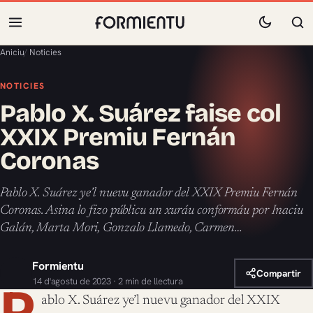
Aniciu
/
Noticies
NOTICIES
Pablo X. Suárez faise col
XXIX Premiu Fernán
Coronas
Pablo X. Suárez ye’l nuevu ganador del XXIX Premiu Fernán
Coronas. Asina lo fizo públicu un xuráu conformáu por Inaciu
Galán, Marta Mori, Gonzalo Llamedo, Carmen…
Formientu
Compartir
14 d'agostu de 2023 · 2 min de llectura
P
ablo X. Suárez ye’l nuevu ganador del XXIX