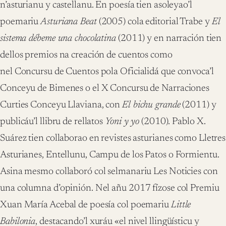
n’asturianu y castellanu. En poesía tien asoleyao’l
poemariu
Asturiana Beat
(2005) cola editorial Trabe y
El
sistema débeme una chocolatina
(2011) y en narración tien
dellos premios na creación de cuentos como
nel Concursu de Cuentos pola Oficialidá que convoca’l
Conceyu de Bimenes o el X Concursu de Narraciones
Curties Conceyu Llaviana, con
El bichu grande
(2011) y
publicáu’l llibru de rellatos
Yoni y yo
(2010). Pablo X.
Suárez tien collaborao en revistes asturianes como Lletres
Asturianes, Entellunu, Campu de los Patos o Formientu.
Asina mesmo collaboró col selmanariu Les Noticies con
una columna d’opinión. Nel añu 2017 fízose col Premiu
Xuan María Acebal de poesía col poemariu
Little
Babilonia
, destacando’l xuráu «el nivel llingüísticu y