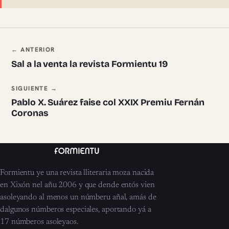
Navegación ente pieces
← ANTERIOR
Sal a la venta la revista Formientu 19
SIGUIENTE →
Pablo X. Suárez faise col XXIX Premiu Fernán
Coronas
Formientu ye una revista lliteraria moza nacida
en Xixón nel añu 2006 y que dende entós vien
asoleyando al menos un númberu añal, amás de
dalgunos númberos especiales, aportando yá a
17 númberos asoleyaos.