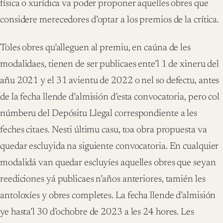
física o xurídica va poder proponer aquelles obres que
considere merecedores d’optar a los premios de la crítica.
Toles obres qu’alleguen al premiu, en caúna de les
modalidaes, tienen de ser publicaes ente’l 1 de xineru del
añu 2021 y el 31 avientu de 2022 o nel so defectu, antes
de la fecha llende d’almisión d’esta convocatoria, pero col
númberu del Depósitu Llegal correspondiente a les
feches citaes. Nesti últimu casu, toa obra propuesta va
quedar escluyida na siguiente convocatoria. En cualquier
modalidá van quedar escluyíes aquelles obres que seyan
reediciones yá publicaes n’años anteriores, tamién les
antoloxíes y obres completes. La fecha llende d’almisión
ye hasta’l 30 d’ochobre de 2023 a les 24 hores. Les