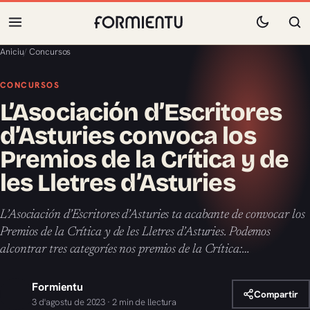
Aniciu
/
Concursos
CONCURSOS
L’Asociación d’Escritores
d’Asturies convoca los
Premios de la Crítica y de
les Lletres d’Asturies
L’Asociación d’Escritores d’Asturies ta acabante de convocar los
Premios de la Crítica y de les Lletres d’Asturies. Podemos
alcontrar tres categoríes nos premios de la Crítica:…
Formientu
Compartir
3 d'agostu de 2023 · 2 min de llectura