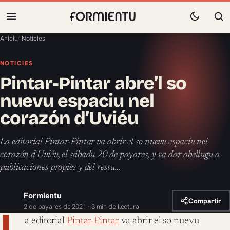
Aniciu
/
Noticies
NOTICIES
Pintar-Pintar abre’l so
nuevu espaciu nel
corazón d’Uviéu
La editorial Pintar-Pintar va abrir el so nuevu espaciu nel
corazón d’Uviéu, el sábadu 20 de payares, y va dar abellugu a
publicaciones propies y del restu…
Formientu
Compartir
2 de payares de 2021 · 3 min de llectura
L
a editorial
Pintar-Pintar
va abrir el so nuevu