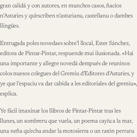
gran calidá y con autores, en munchos casos, ñacíos
n’Asturies y qu’escriben n’asturianu, castellanu o dambes
llingües.
Entrugada poles novedaes sobre’l llocal, Ester Sánchez,
editora de Pintar-Pintar, respuende mui ilusionada. «Hai
una importante y allegre novedá dempués de reuninos
colos nuesos colegues del Gremiu d’Editores d’Asturies, y
ye que l’espaciu va dar cabida a les editoriales del gremiu»,
esplica.
Ye fácil imaxinar los llibros de Pintar-Pintar tras les
llunes, un sombreru que vuela, un poema cayíu a la mar,
una neña qu’echa andar la motosierra o un ratón perraru