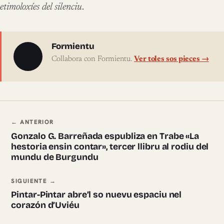
etimoloxíes del silenciu
.
Sobre l'autor
Formientu
Collabora con Formientu.
Ver toles sos pieces →
Navegación ente pieces
← ANTERIOR
Gonzalo G. Barreñada espubliza en Trabe «La
hestoria ensin contar», tercer llibru al rodiu del
mundu de Burgundu
SIGUIENTE →
Pintar-Pintar abre’l so nuevu espaciu nel
corazón d’Uviéu