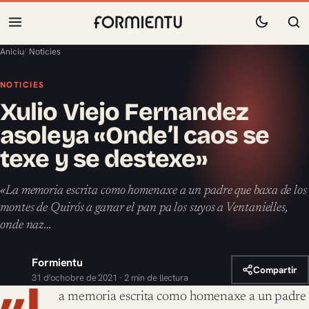
Aniciu
/
Noticies
NOTICIES
Xulio Viejo Fernandez
asoleya «Onde’l caos se
texe y se destexe»
«La memoria escrita como homenaxe a un padre que baxa de los
montes de Quirós a ganar el pan pa los suyos a Ventanielles,
onde naz…
Formientu
Compartir
31 d'ochobre de 2021 · 2 min de llectura
«L
a memoria escrita como homenaxe a un padre