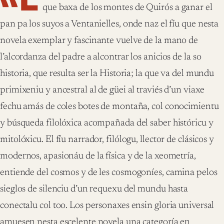
que baxa de los montes de Quirós a ganar el
pan pa los suyos a Ventanielles, onde naz el fíu que nesta
novela exemplar y fascinante vuelve de la mano de
l’alcordanza del padre a alcontrar los anicios de la so
historia, que resulta ser la Historia; la que va del mundu
primixeniu y ancestral al de güei al traviés d’un viaxe
fechu amás de coles botes de montaña, col conocimientu
y búsqueda filolóxica acompañada del saber históricu y
mitolóxicu. El fíu narrador, filólogu, llector de clásicos y
modernos, apasionáu de la física y de la xeometría,
entiende del cosmos y de les cosmogoníes, camina pelos
sieglos de silenciu d’un requexu del mundu hasta
conectalu col too. Los personaxes ensin gloria universal
amuesen nesta escelente novela una categoría en