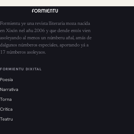
Formientu ye una revista lliteraria moza nacida
en Xixón nel añu 2006 y que dende entós vien
asoleyando al menos un númberu añal, amás de
dalgunos númberos especiales, aportando yá a
17 númberos asoleyaos.
FORMIENTU DIXITAL
Poesía
Narrativa
Torna
Crítica
Teatru