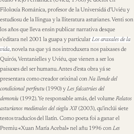
Xulio Viejo Fernández (Uviéu, 1968) ye doctor en
Filoloxía Románica, profesor de la Universidá d’Uviéu y
estudiosu de la llingua y la lliteratura asturianes. Venti son
los años que lleva ensin publicar narrativa desque
s’editara nel 2001 la guapa y particular
Los araxales de la
vida
,
novela na que yá nos introduxera nos paixases de
Quirós, Ventanielles y Uviéu, que vienen a ser los
paisaxes del ser humanu. Antes d’esta obra yá se
presentara como creador orixinal con
Na llende del
condicional perfeutu
(1990) y
Les falcatrúes del
demoniu
(1992). Ye responsable amás, del volume
Relatos
asturianos medievales del sieglu XII
(2003), qu’inclúi siete
testos traducíos del llatín. Como poeta foi a ganar el
Premiu «Xuan María Acebal» nel añu 1996 con
Les