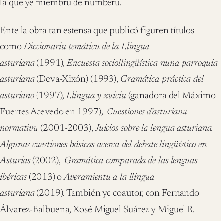
la que ye miembru de númberu.
Ente la obra tan estensa que publicó figuren títulos
como
Diccionariu temáticu de la Llingua
asturiana
(1991),
Encuesta sociollingüística nuna parroquia
asturiana
(Deva-Xixón) (1993),
Gramática práctica del
asturiano
(1997),
Llingua y xuiciu
(ganadora del Máximo
Fuertes Acevedo en 1997),
Cuestiones d’asturianu
normativu
(2001-2003),
Juicios sobre la lengua asturiana.
Algunas cuestiones básicas acerca del debate lingüístico en
Asturias
(2002),
Gramática comparada de las lenguas
ibéricas
(2013) o
Averamientu a la llingua
asturiana
(2019). También ye coautor, con Fernando
Álvarez-Balbuena, Xosé Miguel Suárez y Miguel R.