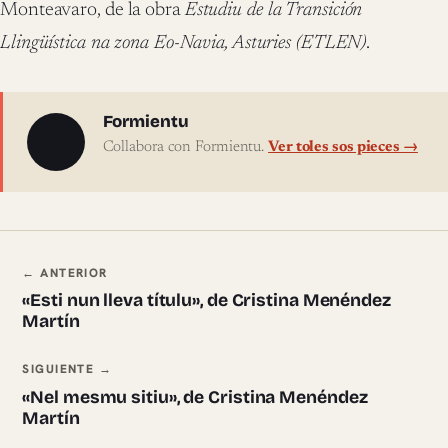
Monteavaro, de la obra
Estudiu de la Transición
Llingüística na zona Eo-Navia, Asturies (ETLEN)
.
Sobre l'autor
Formientu
Collabora con Formientu.
Ver toles sos pieces →
Navegación ente pieces
← ANTERIOR
«Esti nun lleva títulu», de Cristina Menéndez
Martín
SIGUIENTE →
«Nel mesmu sitiu», de Cristina Menéndez
Martín