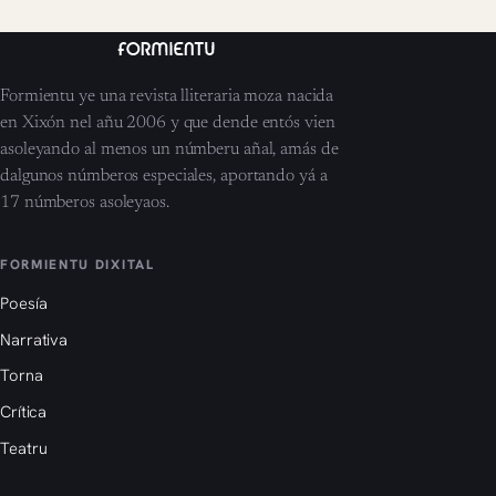
Formientu ye una revista lliteraria moza nacida
en Xixón nel añu 2006 y que dende entós vien
asoleyando al menos un númberu añal, amás de
dalgunos númberos especiales, aportando yá a
17 númberos asoleyaos.
FORMIENTU DIXITAL
Poesía
Narrativa
Torna
Crítica
Teatru