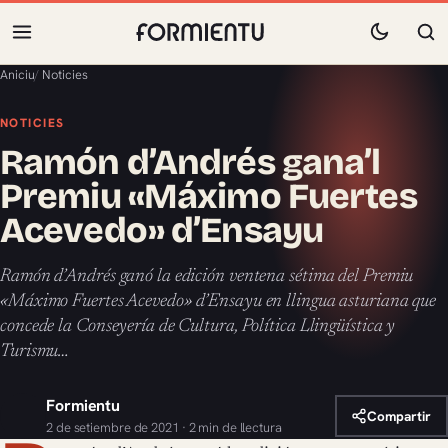
Aniciu
/
Noticies
NOTICIES
Ramón d’Andrés gana’l
Premiu «Máximo Fuertes
Acevedo» d’Ensayu
Ramón d’Andrés ganó la edición ventena sétima del Premiu
«Máximo Fuertes Acevedo» d’Ensayu en llingua asturiana que
concede la Conseyería de Cultura, Política Llingüística y
Turismu…
Formientu
Compartir
2 de setiembre de 2021 · 2 min de llectura