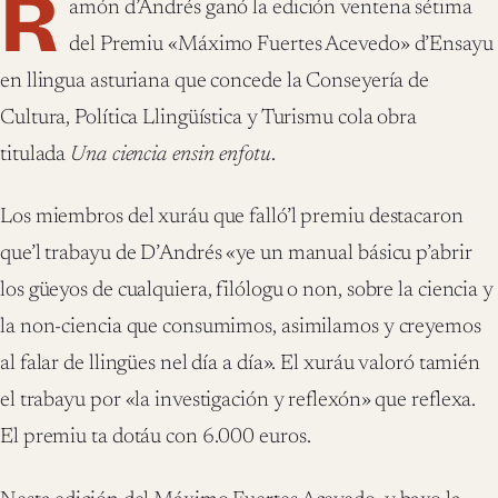
R
amón d’Andrés ganó la edición ventena sétima
del Premiu «Máximo Fuertes Acevedo» d’Ensayu
en llingua asturiana que concede la Conseyería de
Cultura, Política Llingüística y Turismu cola obra
titulada
Una ciencia ensin enfotu
.
Los miembros del xuráu que falló’l premiu destacaron
que’l trabayu de D’Andrés «ye un manual básicu p’abrir
los güeyos de cualquiera, filólogu o non, sobre la ciencia y
la non-ciencia que consumimos, asimilamos y creyemos
al falar de llingües nel día a día». El xuráu valoró tamién
el trabayu por «la investigación y reflexón» que reflexa.
El premiu ta dotáu con 6.000 euros.