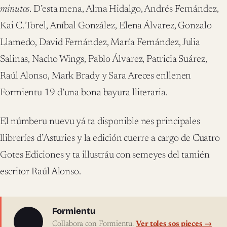
minutos
. D’esta mena, Alma Hidalgo, Andrés Fernández,
Kai C. Torel, Aníbal González, Elena Álvarez, Gonzalo
Llamedo, David Fernández, María Fernández, Julia
Salinas, Nacho Wings, Pablo Álvarez, Patricia Suárez,
Raúl Alonso, Mark Brady y Sara Areces enllenen
Formientu 19 d’una bona bayura lliteraria.
El númberu nuevu yá ta disponible nes principales
llibreríes d’Asturies y la edición cuerre a cargo de Cuatro
Gotes Ediciones y ta illustráu con semeyes del tamién
escritor Raúl Alonso.
Sobre l'autor
Formientu
Collabora con Formientu.
Ver toles sos pieces →