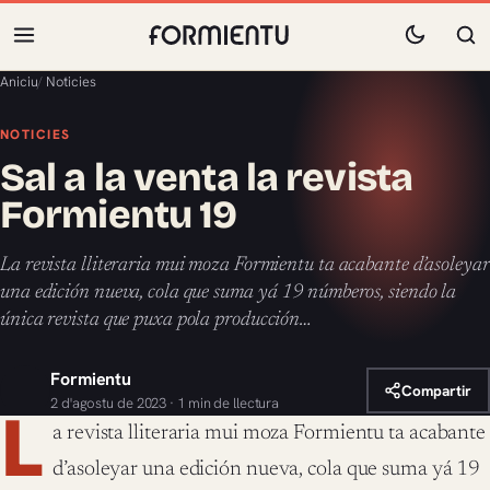
Aniciu
/
Noticies
NOTICIES
Sal a la venta la revista
Formientu 19
La revista lliteraria mui moza Formientu ta acabante d’asoleyar
una edición nueva, cola que suma yá 19 númberos, siendo la
única revista que puxa pola producción…
Formientu
Compartir
2 d'agostu de 2023 · 1 min de llectura
L
a revista lliteraria mui moza Formientu ta acabante
d’asoleyar una edición nueva, cola que suma yá 19