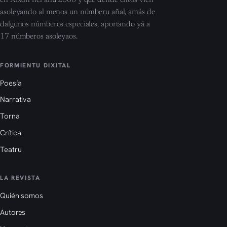
en Xixón nel añu 2006 y que dende entós vien
asoleyando al menos un númberu añal, amás de
dalgunos númberos especiales, aportando yá a
17 númberos asoleyaos.
FORMIENTU DIXITAL
Poesía
Narrativa
Torna
Crítica
Teatru
LA REVISTA
Quién somos
Autores