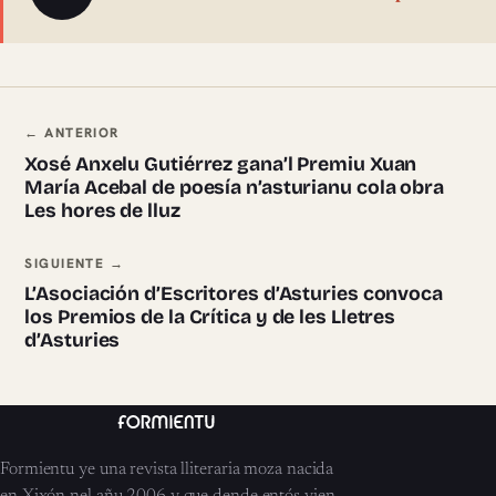
Navegación ente pieces
← ANTERIOR
Xosé Anxelu Gutiérrez gana’l Premiu Xuan
María Acebal de poesía n’asturianu cola obra
Les hores de lluz
SIGUIENTE →
L’Asociación d’Escritores d’Asturies convoca
los Premios de la Crítica y de les Lletres
d’Asturies
Formientu ye una revista lliteraria moza nacida