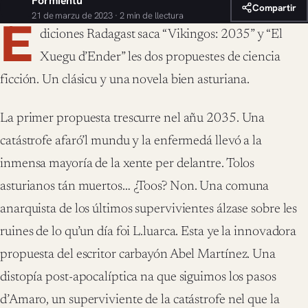
Formientu
Compartir
21 de marzu de 2023 · 2 min de llectura
E
diciones Radagast saca “Vikingos: 2035” y “El
Xuegu d’Ender” les dos propuestes de ciencia
ficción. Un clásicu y una novela bien asturiana.
La primer propuesta trescurre nel añu 2035. Una
catástrofe afaró’l mundu y la enfermedá llevó a la
inmensa mayoría de la xente per delantre. Tolos
asturianos tán muertos… ¿Toos? Non. Una comuna
anarquista de los últimos supervivientes álzase sobre les
ruines de lo qu’un día foi L.luarca. Esta ye la innovadora
propuesta del escritor carbayón Abel Martínez. Una
distopía post-apocalíptica na que siguimos los pasos
d’Amaro, un superviviente de la catástrofe nel que la