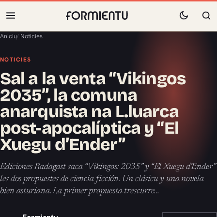
Aniciu
/
Noticies
NOTICIES
Sal a la venta “Vikingos
2035”, la comuna
anarquista na L.luarca
post-apocalíptica y “El
Xuegu d’Ender”
Ediciones Radagast saca “Vikingos: 2035” y “El Xuegu d’Ender”
les dos propuestes de ciencia ficción. Un clásicu y una novela
bien asturiana. La primer propuesta trescurre…