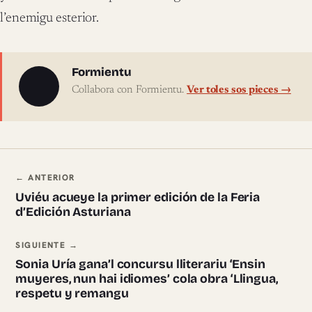
l’enemigu esterior.
Sobre l'autor
Formientu
Collabora con Formientu.
Ver toles sos pieces →
Navegación ente pieces
← ANTERIOR
Uviéu acueye la primer edición de la Feria
d’Edición Asturiana
SIGUIENTE →
Sonia Uría gana’l concursu lliterariu ‘Ensin
muyeres, nun hai idiomes’ cola obra ‘Llingua,
respetu y remangu