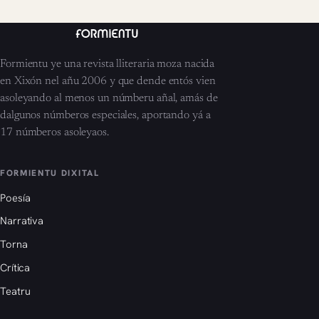
Formientu ye una revista lliteraria moza nacida
en Xixón nel añu 2006 y que dende entós vien
asoleyando al menos un númberu añal, amás de
dalgunos númberos especiales, aportando yá a
17 númberos asoleyaos.
FORMIENTU DIXITAL
Poesía
Narrativa
Torna
Crítica
Teatru