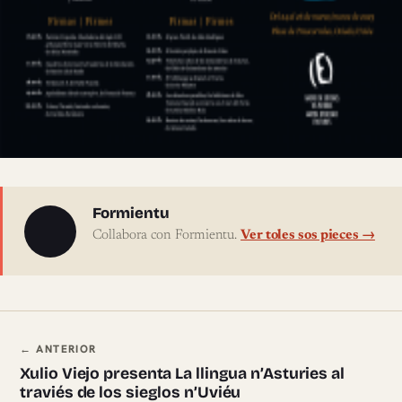
Sobre l'autor
Formientu
Collabora con Formientu.
Ver toles sos pieces →
Navegación ente pieces
← ANTERIOR
Xulio Viejo presenta La llingua n’Asturies al
traviés de los sieglos n’Uviéu