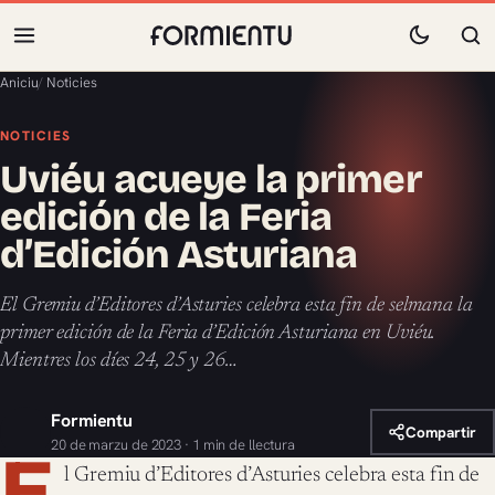
Aniciu
/
Noticies
NOTICIES
Uviéu acueye la primer
edición de la Feria
d’Edición Asturiana
El Gremiu d’Editores d’Asturies celebra esta fin de selmana la
primer edición de la Feria d’Edición Asturiana en Uviéu.
Mientres los díes 24, 25 y 26…
Formientu
Compartir
20 de marzu de 2023 · 1 min de llectura
E
l Gremiu d’Editores d’Asturies celebra esta fin de