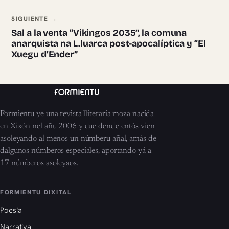
SIGUIENTE →
Sal a la venta “Vikingos 2035”, la comuna
anarquista na L.luarca post-apocalíptica y “El
Xuegu d’Ender”
Formientu ye una revista lliteraria moza nacida
en Xixón nel añu 2006 y que dende entós vien
asoleyando al menos un númberu añal, amás de
dalgunos númberos especiales, aportando yá a
17 númberos asoleyaos.
FORMIENTU DIXITAL
Poesía
Narrativa