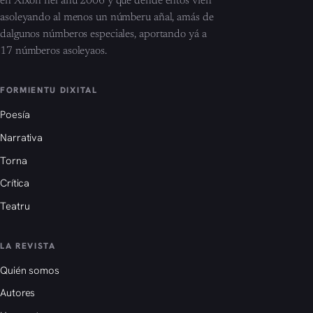
en Xixón nel añu 2006 y que dende entós vien
asoleyando al menos un númberu añal, amás de
dalgunos númberos especiales, aportando yá a
17 númberos asoleyaos.
FORMIENTU DIXITAL
Poesía
Narrativa
Torna
Crítica
Teatru
LA REVISTA
Quién somos
Autores