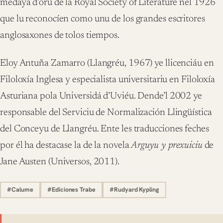
medaya d’oru de la Royal Society of Literature nel 1926
que lu reconocíen como unu de los grandes escritores
anglosaxones de tolos tiempos.
Eloy Antuña Zamarro (Llangréu, 1967) ye llicenciáu en
Filoloxía Inglesa y especialista universitariu en Filoloxía
Asturiana pola Universidá d’Uviéu. Dende’l 2002 ye
responsable del Serviciu de Normalización Llingüística
del Conceyu de Llangréu. Ente les traducciones feches
por él ha destacase la de la novela
Arguyu y prexuiciu
de
Jane Austen (Universos, 2011).
#Calume
#Ediciones Trabe
#Rudyard Kypling