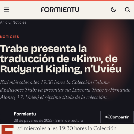
Aniciu
/
Noticies
NOTICIES
Trabe presenta la
traducción de «Kim», de
Rudyard Kipling, n’Uviéu
Esti miércoles a les 19:30 hores la Colección Calume
d’Ediciones Trabe va presentar na Llibrería Trabe (c/Fernando
Alonso, 17, Uviéu) el séptimu títulu de la colección:…
Formientu
Compartir
28 de payares de 2022 · 3 min de llectura
E
sti miércoles a les 19:30 hores la Colección