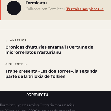
Sobre l'autor
Formientu
Collabora con Formientu.
Ver toles sos pieces →
Navegación ente pieces
← ANTERIOR
Crónicas d’Asturies entama’l I Certame de
microrrellatos n’asturianu
SIGUIENTE →
Trabe presenta «Les dos Torres», la segunda
parte de la triloxía de Tolkien
Formientu ye una revista lliteraria moza nacida