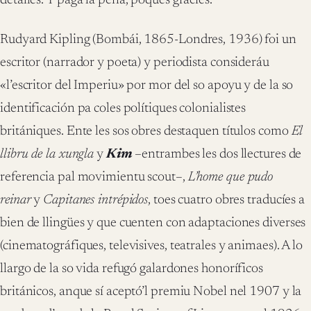
detalles. Y paga la pena, poques gracies.
Rudyard Kipling (Bombái, 1865-Londres, 1936) foi un
escritor (narrador y poeta) y periodista consideráu
«l’escritor del Imperiu» por mor del so apoyu y de la so
identificación pa coles polítiques colonialistes
britániques. Ente les sos obres destaquen títulos como
El
llibru de la xungla
y
Kim
–entrambes les dos llectures de
referencia pal movimientu scout–,
L’home que pudo
reinar
y
Capitanes intrépidos
, toes cuatro obres traducíes a
bien de llingües y que cuenten con adaptaciones diverses
(cinematográfiques, televisives, teatrales y animaes). A lo
llargo de la so vida refugó galardones honoríficos
británicos, anque sí aceptó’l premiu Nobel nel 1907 y la