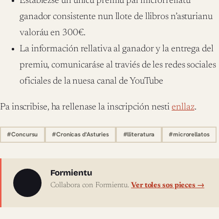
Establezse un únicu premiu pal microrrellatu
ganador consistente nun llote de llibros n’asturianu
valoráu en 300€.
La información rellativa al ganador y la entrega del
premiu, comunicaráse al traviés de les redes sociales
oficiales de la nuesa canal de YouTube
Pa inscribise, ha rellenase la inscripción nesti
enllaz
.
#Concursu
#Cronicas d'Asturies
#lliteratura
#microrellatos
Sobre l'autor
Formientu
Collabora con Formientu.
Ver toles sos pieces →