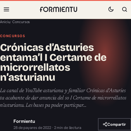
Aniciu
/
Concursos
CONCURSOS
Crónicas d’Asturies
entama’l I Certame de
microrrellatos
n’asturianu
La canal de YouTube asturiana y familiar Crónicas d’Asturies
ta acabante de dar anuncia del so I Certame de microrrellatos
n’asturianu. Les bases pa poder particpar…
Formientu
Compartir
28 de payares de 2022 · 2 min de llectura