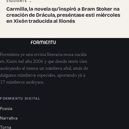
SIGUIENTE →
Carmilla, la novela qu’inspiró a Bram Stoker na
creación de Drácula, preséntase esti miércoles
en Xixón traducida al llionés
Formientu ye una revista lliteraria moza nacida
en Xixón nel añu 2006 y que dende entós vien
asoleyando al menos un númberu añal, amás de
dalgunos númberos especiales, aportando yá a
17 númberos asoleyaos.
FORMIENTU DIXITAL
Poesía
Narrativa
Torna