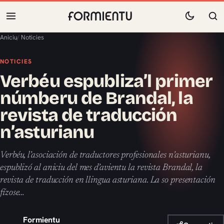
Aniciu
/
Noticies
NOTICIES
Verbéu espubliza’l primer
númberu de Brandal, la
revista de traducción
n’asturianu
Verbéu, l’asociación de traductores profesionales n’asturianu,
espublizó al aniciu del mes d’avientu la revista Brandal, la
revista de traducción en llingua asturiana. La so presentación
fízose…
Formientu