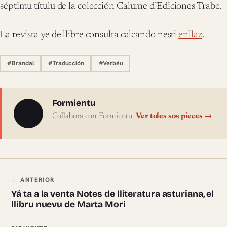
séptimu títulu de la colección Calume d’Ediciones Trabe.
La revista ye de llibre consulta calcando nesti
enllaz
.
#Brandal
#Traducción
#Verbéu
Sobre l'autor
Formientu
Collabora con Formientu.
Ver toles sos pieces →
Navegación ente pieces
← ANTERIOR
Yá ta a la venta Notes de lliteratura asturiana, el
llibru nuevu de Marta Mori