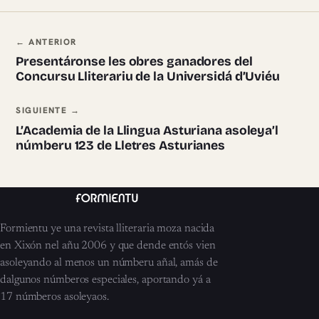
Navegación ente pieces
← ANTERIOR
Presentáronse les obres ganadores del
Concursu Lliterariu de la Universidá d’Uviéu
SIGUIENTE →
L’Academia de la Llingua Asturiana asoleya’l
númberu 123 de Lletres Asturianes
Formientu ye una revista lliteraria moza nacida
en Xixón nel añu 2006 y que dende entós vien
asoleyando al menos un númberu añal, amás de
dalgunos númberos especiales, aportando yá a
17 númberos asoleyaos.