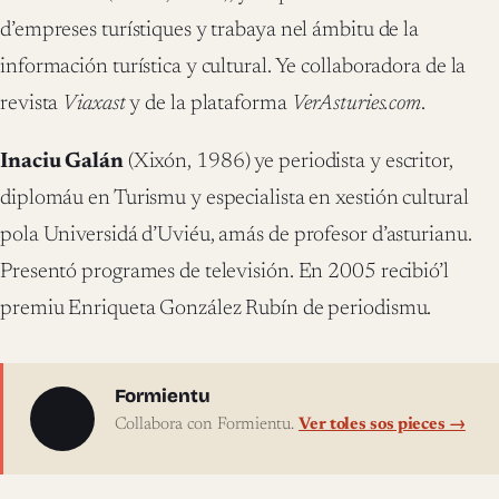
d’empreses turístiques y trabaya nel ámbitu de la
información turística y cultural. Ye collaboradora de la
revista
Viaxast
y de la plataforma
VerAsturies.com
.
Inaciu Galán
(Xixón, 1986) ye periodista y escritor,
diplomáu en Turismu y especialista en xestión cultural
pola Universidá d’Uviéu, amás de profesor d’asturianu.
Presentó programes de televisión. En 2005 recibió’l
premiu Enriqueta González Rubín de periodismu.
Sobre l'autor
Formientu
Collabora con Formientu.
Ver toles sos pieces →