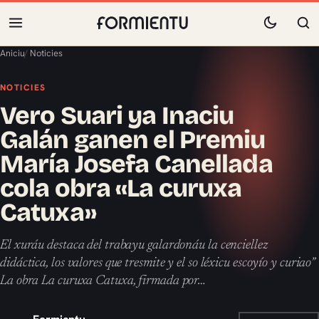
Aniciu
/
Noticies
NOTICIES
Vero Suari ya Inaciu
Galán ganen el Premiu
María Josefa Canellada
cola obra «La curuxa
Catuxa»
El xuráu destaca del trabayu galardonáu la cenciellez
didáctica, los valores que tresmite y el so léxicu escoyío y curiao”
La obra La curuxa Catuxa, firmada por…