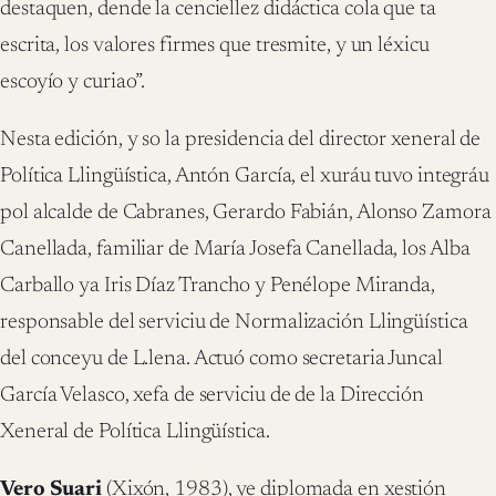
destaquen, dende la cenciellez didáctica cola que ta
escrita, los valores firmes que tresmite, y un léxicu
escoyío y curiao”.
Nesta edición, y so la presidencia del director xeneral de
Política Llingüística, Antón García, el xuráu tuvo integráu
pol alcalde de Cabranes, Gerardo Fabián, Alonso Zamora
Canellada, familiar de María Josefa Canellada, los Alba
Carballo ya Iris Díaz Trancho y Penélope Miranda,
responsable del serviciu de Normalización Llingüística
del conceyu de L.lena. Actuó como secretaria Juncal
García Velasco, xefa de serviciu de de la Dirección
Xeneral de Política Llingüística.
Vero Suari
(Xixón, 1983), ye diplomada en xestión