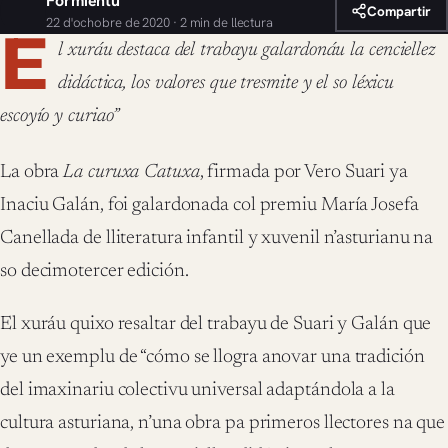
Formientu
Compartir
22 d'ochobre de 2020 · 2 min de llectura
E
l xuráu destaca del trabayu galardonáu la cenciellez
didáctica, los valores que tresmite y el so léxicu
escoyío y curiao”
La obra
La curuxa Catuxa
, firmada por Vero Suari ya
Inaciu Galán, foi galardonada col premiu María Josefa
Canellada de lliteratura infantil y xuvenil n’asturianu na
so decimotercer edición.
El xuráu quixo resaltar del trabayu de Suari y Galán que
ye un exemplu de “cómo se llogra anovar una tradición
del imaxinariu colectivu universal adaptándola a la
cultura asturiana, n’una obra pa primeros llectores na que