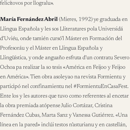
felicítovos por llogralu».
María Fernández Abril
(Mieres, 1992) ye graduada en
Llingua Española y les sos Lliteratures pola Universidá
d’Uviéu, onde tamién cursó’l Máster en Formación del
Profesoráu y el Máster en Llingua Española y
Llingüística, y onde anguaño esfruta d’un contratu Severo
Ochoa pa realizar la so tesis «América en Feijoo y Feijoo
en América». Tien obra asoleyao na revista Formientu y
participó nel confinamientu nel #FormientuEnCasaFest.
Ente los y les autores que tuvo como referentes al encetar
la obra premiada atópense Julio Cortázar, Cristina
Fernández Cubas, Marta Sanz y Vanessa Gutiérrez. «Una
línea en la pared» inclúi testos n’asturianu y en castellán,