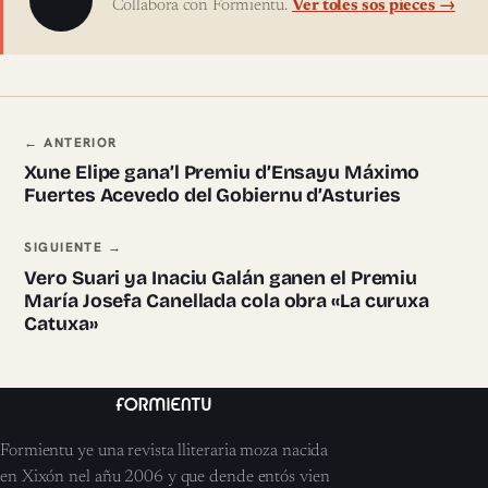
Collabora con Formientu.
Ver toles sos pieces →
Navegación ente pieces
← ANTERIOR
Xune Elipe gana’l Premiu d’Ensayu Máximo
Fuertes Acevedo del Gobiernu d’Asturies
SIGUIENTE →
Vero Suari ya Inaciu Galán ganen el Premiu
María Josefa Canellada cola obra «La curuxa
Catuxa»
Formientu ye una revista lliteraria moza nacida
en Xixón nel añu 2006 y que dende entós vien