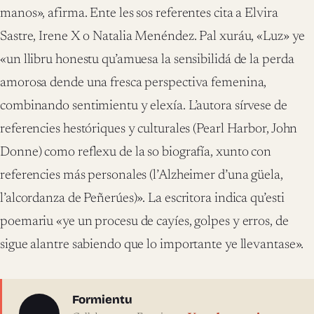
manos», afirma. Ente les sos referentes cita a Elvira
Sastre, Irene X o Natalia Menéndez. Pal xuráu, «Luz» ye
«un llibru honestu qu’amuesa la sensibilidá de la perda
amorosa dende una fresca perspectiva femenina,
combinando sentimientu y elexía. L’autora sírvese de
referencies hestóriques y culturales (Pearl Harbor, John
Donne) como reflexu de la so biografía, xunto con
referencies más personales (l’Alzheimer d’una güela,
l’alcordanza de Peñerúes)». La escritora indica qu’esti
poemariu «ye un procesu de cayíes, golpes y erros, de
sigue alantre sabiendo que lo importante ye llevantase».
Sobre l'autor
Formientu