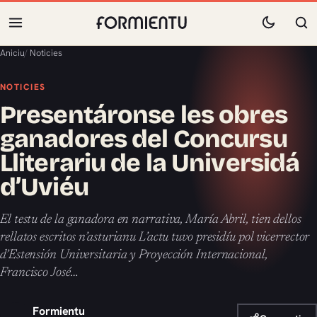
Aniciu
/
Noticies
NOTICIES
Presentáronse les obres
ganadores del Concursu
Lliterariu de la Universidá
d’Uviéu
El testu de la ganadora en narrativa, María Abril, tien dellos
rellatos escritos n’asturianu L’actu tuvo presidíu pol vicerrector
d’Estensión Universitaria y Proyección Internacional,
Francisco José…
Formientu