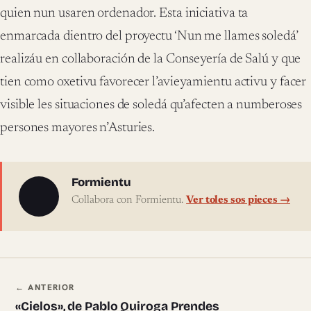
quien nun usaren ordenador. Esta iniciativa ta
enmarcada dientro del proyectu ‘Nun me llames soledá’
realizáu en collaboración de la Conseyería de Salú y que
tien como oxetivu favorecer l’avieyamientu activu y facer
visible les situaciones de soledá qu’afecten a numberoses
persones mayores n’Asturies.
Sobre l'autor
Formientu
Collabora con Formientu.
Ver toles sos pieces →
Navegación ente pieces
← ANTERIOR
«Cielos», de Pablo Quiroga Prendes