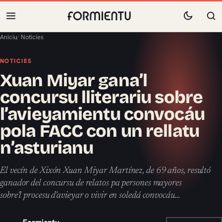
Aniciu
/
Noticies
NOTICIES
Xuan Miyar gana’l
concursu lliterariu sobre
l’avieyamientu convocáu
pola FACC con un rellatu
n’asturianu
El vecín de Xixón Xuan Miyar Martínez, de 69 años, resultó
ganador del concursu de relatos pa persones mayores
sobre’l procesu d’avieyar o vivir en soledá convocáu…