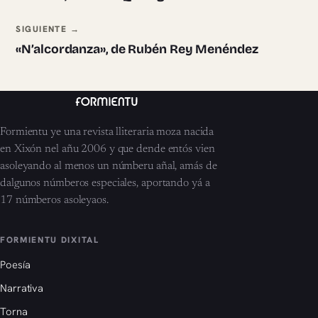
SIGUIENTE →
«N’alcordanza», de Rubén Rey Menéndez
Formientu ye una revista lliteraria moza nacida
en Xixón nel añu 2006 y que dende entós vien
asoleyando al menos un númberu añal, amás de
dalgunos númberos especiales, aportando yá a
17 númberos asoleyaos.
FORMIENTU DIXITAL
Poesía
Narrativa
Torna