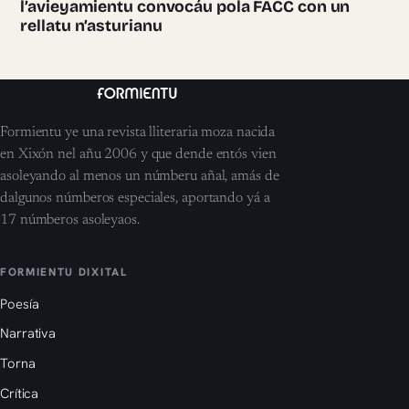
l’avieyamientu convocáu pola FACC con un
rellatu n’asturianu
Formientu ye una revista lliteraria moza nacida
en Xixón nel añu 2006 y que dende entós vien
asoleyando al menos un númberu añal, amás de
dalgunos númberos especiales, aportando yá a
17 númberos asoleyaos.
FORMIENTU DIXITAL
Poesía
Narrativa
Torna
Crítica