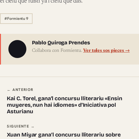
el cielu que fuisti ya’l cielu que das.
#Formientu 9
Sobre l'autor
Pablo Quiroga Prendes
Collabora con Formientu.
Ver toles sos pieces →
Navegación ente pieces
← ANTERIOR
Kai C. Torel, gana’l concursu lliterariu «Ensin
muyeres, nun hai idiomes» d’Iniciativa pol
Asturianu
SIGUIENTE →
Xuan Miyar gana’l concursu lliterariu sobre