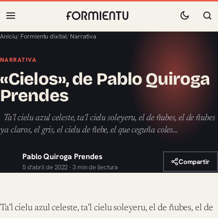
Aniciu
/
Formientu dixital
/
Narrativa
NARRATIVA
«Cielos», de Pablo Quiroga
Prendes
Ta’l cielu azul celeste, ta’l cielu soleyeru, el de ñubes, el de ñubes
ya claros, el gris, el cielu de ñebe, el que ceguña coles…
Pablo Quiroga Prendes
Compartir
5 d'abril de 2022 · 3 min de llectura
Ta’l cielu azul celeste, ta’l cielu soleyeru, el de ñubes, el de