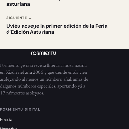
asturiana
SIGUIENTE →
Uviéu acueye la primer edición de la Feria
d’Edición Asturiana
Formientu ye una revista lliteraria moza nacida
en Xixón nel añu 2006 y que dende entós vien
asoleyando al menos un númberu añal, amás de
dalgunos númberos especiales, aportando yá a
17 númberos asoleyaos.
FORMIENTU DIXITAL
Poesía
Narrativa