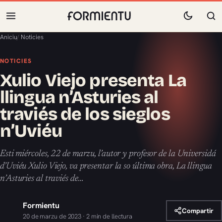
Aniciu
/
Noticies
NOTICIES
Xulio Viejo presenta La
llingua n’Asturies al
traviés de los sieglos
n’Uviéu
Esti miércoles, 22 de marzu, l’autor y profesor de la Universidá
d’Uviéu Xulio Viejo, va presentar la so última obra, La llingua
n’Asturies al traviés de…
Formientu
Compartir
20 de marzu de 2023 · 2 min de llectura