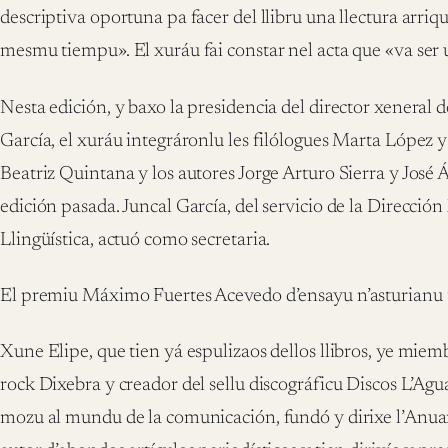
descriptiva oportuna pa facer del llibru una llectura arri
mesmu tiempu». El xuráu fai constar nel acta que «va ser 
Nesta edición, y baxo la presidencia del director xeneral d
García, el xuráu integráronlu les filólogues Marta López y
Beatriz Quintana y los autores Jorge Arturo Sierra y José 
edición pasada. Juncal García, del servicio de la Dirección
Llingüística, actuó como secretaria.
El premiu Máximo Fuertes Acevedo d’ensayu n’asturianu 
Xune Elipe, que tien yá espulizaos dellos llibros, ye mie
rock Dixebra y creador del sellu discográficu Discos L’A
mozu al mundu de la comunicación, fundó y dirixe l’Anuar