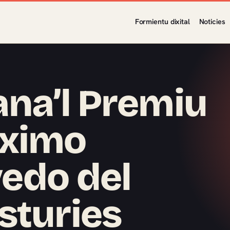
Formientu dixital
Noticies
ana’l Premiu
áximo
edo del
sturies