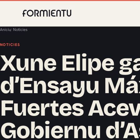
Aniciu
/
Noticies
NOTICIES
Xune Elipe g
d’Ensayu M
Fuertes Acev
Gobiernu d’A