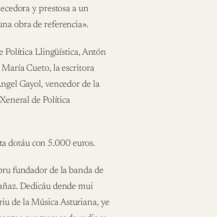
quecedora y prestosa a un
una obra de referencia».
e Política Llingüística, Antón
 María Cueto, la escritora
Ángel Gayol, vencedor de la
 Xeneral de Política
ta dotáu con 5.000 euros.
mbru fundador de la banda de
guañaz. Dedicáu dende mui
iu de la Música Asturiana, ye