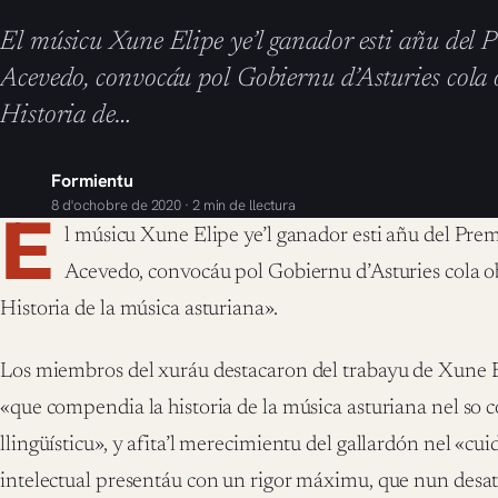
El músicu Xune Elipe ye’l ganador esti añu del
Acevedo, convocáu pol Gobiernu d’Asturies cola 
Historia de…
Formientu
8 d'ochobre de 2020 · 2 min de llectura
E
l músicu Xune Elipe ye’l ganador esti añu del Pr
Acevedo, convocáu pol Gobiernu d’Asturies cola ob
Historia de la música asturiana».
Los miembros del xuráu destacaron del trabayu de Xune El
«que compendia la historia de la música asturiana nel so c
llingüísticu», y afita’l merecimientu del gallardón nel «cu
intelectual presentáu con un rigor máximu, que nun desatie