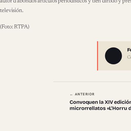
autor d’abondos artículos periodísticos y tien dirixío y p
televisión.
(Foto: RTPA)
Sobre 
F
C
Navegación en
← ANTERIOR
Convoquen la XIV edició
microrrellatos «L’Horru 