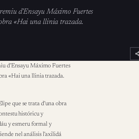
 Premiu d’Ensayu Máximo Fuertes
obra «Hai una llinia trazada.
emiu d’Ensayu Máximo Fuertes
ra «Hai una llinia trazada.
ipe que se trata d’una obra
ontestu históricu y
idáu y esmeru formal y
nde nel análisis l’axilidá