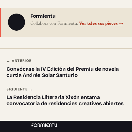
Sobre l'autor
Formientu
Collabora con Formientu.
Ver toles sos pieces →
Navegación ente pieces
← ANTERIOR
Convócase la IV Edición del Premiu de novela
curtia Andrés Solar Santurio
SIGUIENTE →
La Residencia Lliteraria Xixón entama
convocatoria de residencies creatives abiertes