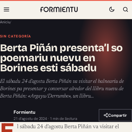
Aniciu
/
SIN CATEGORÍA
Berta Piñán presenta’l so
poemariu nuevu en
Borines esti sábadu
El sábadu 24 d’agostu Berta Piñán va visitar el balneariu de
Borines pa presentar y conversar alredor del llibru nuevu de
Berta Piñán: «Argayu/Derrumbe», un llibru…
Formientu
Compartir
21 d'agostu de 2024 · 1 min de llectura
E
l sábadu 24 d’agostu Berta Piñán va visitar el