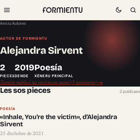
Aniciu
/
Autores
AUTOR DE FORMIENTU
Alejandra Sirvent
2
2019
Poesía
PIECES
DENDE
XÉNERU PRINCIPAL
Tamién publicó na revista en papel (3 númberos) →
Les sos pieces
2 publicaes
POESÍA
«Inhale, You’re the victim», d’Alejandra
Sirvent
25 d'ochobre de 2021