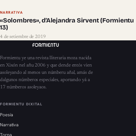
NARRATIVA
«Solombres», d’Alejandra Sirvent (Formientu
13)
4 de setiembre de 2019
Formientu ye una revista lliteraria moza nacida
en Xixón nel añu 2006 y que dende entós vien
asoleyando al menos un númberu añal, amás de
dalgunos númberos especiales, aportando yá a
17 númberos asoleyaos.
FORMIENTU DIXITAL
Poesía
Narrativa
Torna