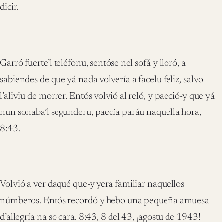
dicir.
Garró fuerte’l teléfonu, sentóse nel sofá y lloró, a
sabiendes de que yá nada volvería a facelu feliz, salvo
l’aliviu de morrer. Entós volvió al reló, y paeció-y que yá
nun sonaba’l segunderu, paecía paráu naquella hora,
8:43.
Volvió a ver daqué que-y yera familiar naquellos
númberos. Entós recordó y hebo una pequeña amuesa
d’allegría na so cara. 8:43, 8 del 43, ¡agostu de 1943!