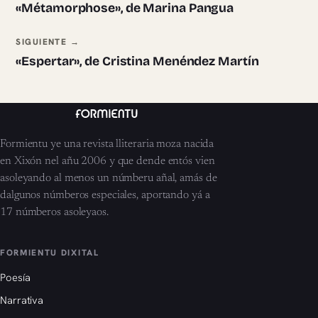
«Métamorphose», de Marina Pangua
SIGUIENTE →
«Espertar», de Cristina Menéndez Martín
Formientu ye una revista lliteraria moza nacida
en Xixón nel añu 2006 y que dende entós vien
asoleyando al menos un númberu añal, amás de
dalgunos númberos especiales, aportando yá a
17 númberos asoleyaos.
FORMIENTU DIXITAL
Poesía
Narrativa