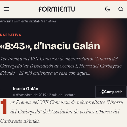
Aniciu
/
Formientu dixital
/
Narrativa
NARRATIVA
«8:43», d’Inaciu Galán
1er Premiu nel VIII Concursu de microrrellatos “L’horru del
Carbayedo” de l’Asociación de vecinos L’Horru del Carbayedo
d’Avilés. El reló enllenaba la casa con aquel…
Inaciu Galán
Compartir
6 d'ochobre de 2019 · 2 min de llectura
1
er Premiu nel
VIII Concursu de microrrellatos “L’horru
del Carbayedo”
de l’Asociación de vecinos L’Horru del
Carbayedo d’Avilés.