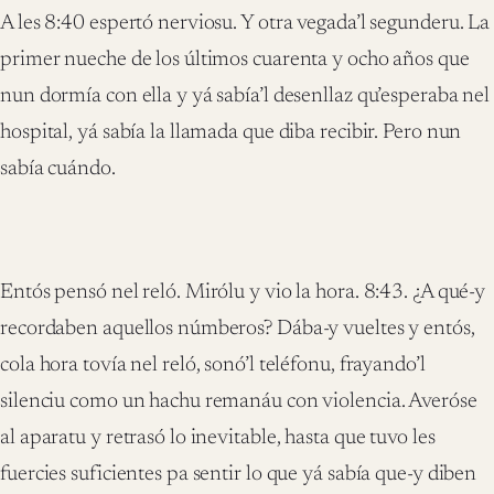
A les 8:40 espertó nerviosu. Y otra vegada’l segunderu. La
primer nueche de los últimos cuarenta y ocho años que
nun dormía con ella y yá sabía’l desenllaz qu’esperaba nel
hospital, yá sabía la llamada que diba recibir. Pero nun
sabía cuándo.
Entós pensó nel reló. Mirólu y vio la hora. 8:43. ¿A qué-y
recordaben aquellos númberos? Dába-y vueltes y entós,
cola hora tovía nel reló, sonó’l teléfonu, frayando’l
silenciu como un hachu remanáu con violencia. Averóse
al aparatu y retrasó lo inevitable, hasta que tuvo les
fuercies suficientes pa sentir lo que yá sabía que-y diben