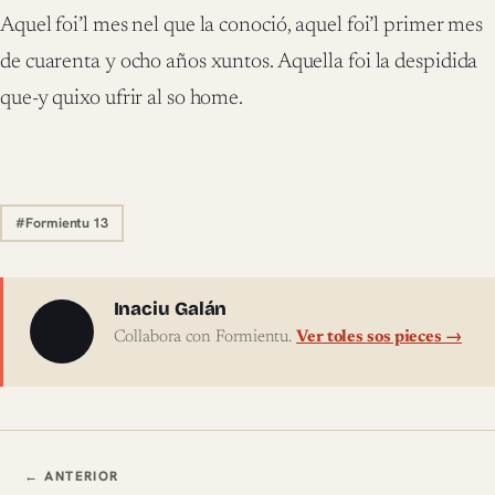
Aquel foi’l mes nel que la conoció, aquel foi’l primer mes
de cuarenta y ocho años xuntos. Aquella foi la despidida
que-y quixo ufrir al so home.
#Formientu 13
Sobre l'autor
Inaciu Galán
Collabora con Formientu.
Ver toles sos pieces →
Navegación ente pieces
← ANTERIOR