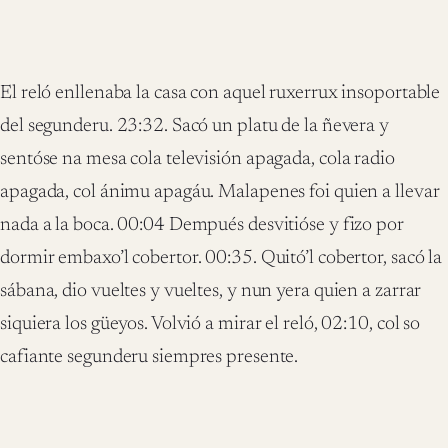
El reló enllenaba la casa con aquel ruxerrux insoportable
del segunderu. 23:32. Sacó un platu de la ñevera y
sentóse na mesa cola televisión apagada, cola radio
apagada, col ánimu apagáu. Malapenes foi quien a llevar
nada a la boca. 00:04 Dempués desvitióse y fizo por
dormir embaxo’l cobertor. 00:35. Quitó’l cobertor, sacó la
sábana, dio vueltes y vueltes, y nun yera quien a zarrar
siquiera los güeyos. Volvió a mirar el reló, 02:10, col so
cafiante segunderu siempres presente.