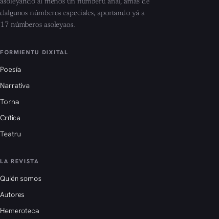
asoleyando al menos un númberu añal, amás de
dalgunos númberos especiales, aportando yá a
17 númberos asoleyaos.
FORMIENTU DIXITAL
Poesía
Narrativa
Torna
Crítica
Teatru
LA REVISTA
Quién somos
Autores
Hemeroteca