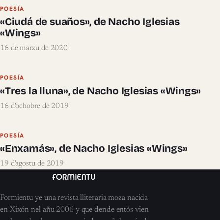
POESÍA
«Ciudá de suaños», de Nacho Iglesias
«Wings»
16 de marzu de 2020
POESÍA
«Tres la lluna», de Nacho Iglesias «Wings»
16 d'ochobre de 2019
POESÍA
«Enxamás», de Nacho Iglesias «Wings»
19 d'agostu de 2019
Formientu ye una revista lliteraria moza nacida
en Xixón nel añu 2006 y que dende entós vien