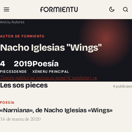
Aniciu
/
Autores
AUTOR DE FORMIENTU
Nacho Iglesias "Wings"
4
2019
Poesía
PIECES
DENDE
XÉNERU PRINCIPAL
Tamién publicó na revista en papel (4 númberos) →
Les sos pieces
4 publicaes
POESÍA
«Narniana», de Nacho Iglesias «Wings»
16 de marzu de 2020