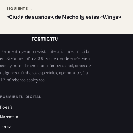
SIGUIENTE →
«Ciudá de suaños», de Nacho Iglesias «Wings»
Formientu ye una revista lliteraria moza nacida
en Xixón nel añu 2006 y que dende entós vien
asoleyando al menos un númberu añal, amás de
dalgunos númberos especiales, aportando yá a
17 númberos asoleyaos.
FORMIENTU DIXITAL
Poesía
Narrativa
Torna