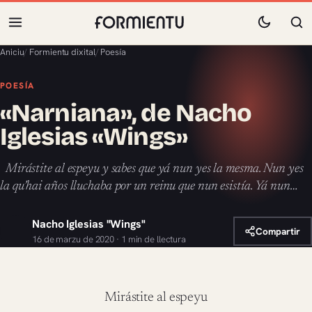
Aniciu
/
Formientu dixital
/
Poesía
POESÍA
«Narniana», de Nacho
Iglesias «Wings»
Mirástite al espeyu y sabes que yá nun yes la mesma. Nun yes
la qu’hai años lluchaba por un reinu que nun esistía. Yá nun…
Nacho Iglesias "Wings"
Compartir
16 de marzu de 2020 · 1 min de llectura
Mirástite al espeyu