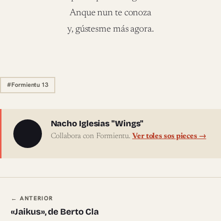
Anque nun te conoza
y, gústesme más agora.
#Formientu 13
Sobre l'autor
Nacho Iglesias "Wings"
Collabora con Formientu.
Ver toles sos pieces →
Navegación ente pieces
← ANTERIOR
«Jaikus», de Berto Cla