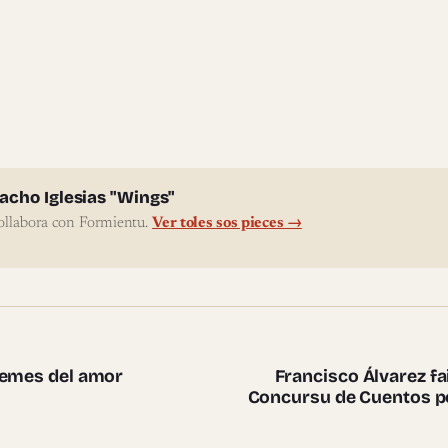
l'autor
acho Iglesias "Wings"
ollabora con Formientu.
Ver toles sos pieces →
te pieces
oemes del amor
Francisco Álvarez fa
Concursu de Cuentos po