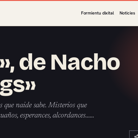
Formientu dixital
Noticies
a», de Nacho
ngs»
os que naide sabe. Misterios que
suaños, esperances, alcordances……