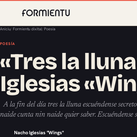
Aniciu
/
Formientu dixital
/
Poesía
POESÍA
«Tres la llun
Iglesias «Wi
A la fin del día tres la lluna escuéndense secret
naide cunta nin naide quier saber. Escuéndense 
Nacho Iglesias "Wings"