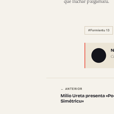
que lluchar p’algamalu.
#Formientu 13
Sobre 
N
C
Navegación en
← ANTERIOR
Milio Ureta presenta «P
Simétricu»