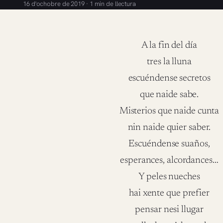
16 d'ochobre de 2019 · 1 min de llectura
A la fin del día
tres la lluna
escuéndense secretos
que naide sabe.
Misterios que naide cunta
nin naide quier saber.
Escuéndense suaños,
esperances, alcordances…
Y peles nueches
hai xente que prefier
pensar nesi llugar