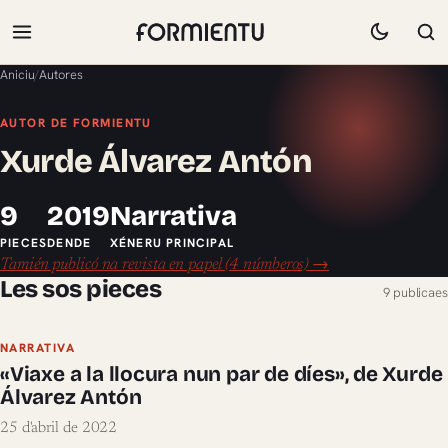
Aniciu
/
Autores
AUTOR DE FORMIENTU
Xurde Álvarez Antón
9
2019
Narrativa
PIECES
DENDE
XÉNERU PRINCIPAL
Tamién publicó na revista en papel (4 númberos) →
Les sos pieces
9 publicaes
NARRATIVA
«Viaxe a la llocura nun par de díes», de Xurde
Álvarez Antón
25 d'abril de 2022