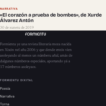
NARRATIVA
«El corazón a prueba de bombes», de Xurde
Álvarez Antón
30 de xunetu de 2019
Formientu ye una revista lliteraria moza nacida
en Xixón nel añu 2006 y que dende entós vien
asoleyando al menos un númberu añal, amás de
dalgunos númberos especiales, aportando yá a
17 númberos asoleyaos.
FORMIENTU DIXITAL
Poesía
Narrativa
Torna