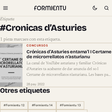
Etiqueta
#Cronicas d’Asturies
1 pieza marcaes con esta etiqueta.
Pieces marcaes con #Cronicas d’Asturi
CONCURSOS
Crónicas d’Asturies entama’l I Certame
de microrrellatos n’asturianu
La canal de YouTube asturiana y familiar Crónicas
d’Asturies ta acabante de dar anuncia del so I
Certame de microrrellatos n’asturianu. Les bases pa…
28 pay. 2022
Otres etiquetes
#Formientu 12
#Formientu 14
#Formientu 13