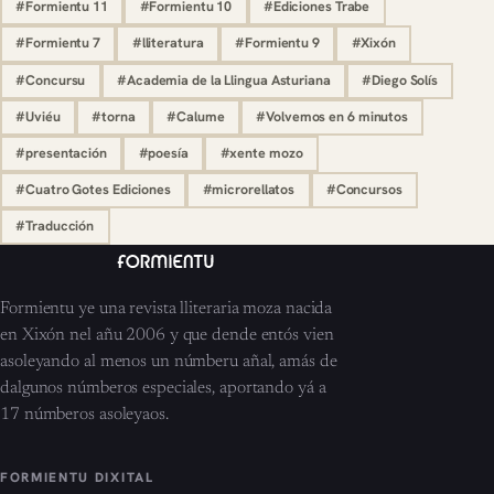
#Formientu 11
#Formientu 10
#Ediciones Trabe
#Formientu 7
#lliteratura
#Formientu 9
#Xixón
#Concursu
#Academia de la Llingua Asturiana
#Diego Solís
#Uviéu
#torna
#Calume
#Volvemos en 6 minutos
#presentación
#poesía
#xente mozo
#Cuatro Gotes Ediciones
#microrellatos
#Concursos
#Traducción
Formientu ye una revista lliteraria moza nacida
en Xixón nel añu 2006 y que dende entós vien
asoleyando al menos un númberu añal, amás de
dalgunos númberos especiales, aportando yá a
17 númberos asoleyaos.
FORMIENTU DIXITAL