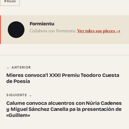
#Xixón
Sobre l'autor
Formientu
Collabora con Formientu.
Ver toles sos pieces →
Navegación ente pieces
← ANTERIOR
Mieres convoca’l XXXI Premiu Teodoro Cuesta
de Poesía
SIGUIENTE →
Calume convoca alcuentros con Núria Cadenes
y Miguel Sánchez Canella pa la presentación de
«Guillem»