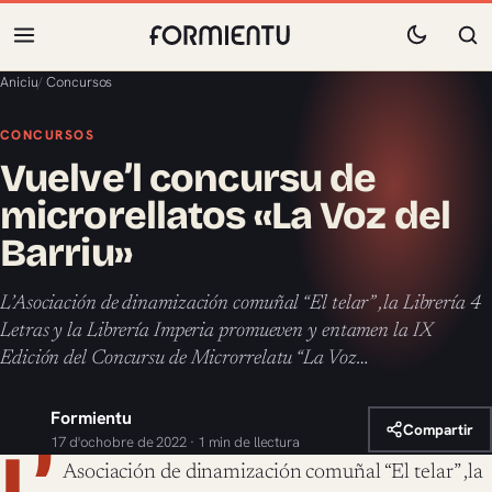
Aniciu
/
Concursos
CONCURSOS
Vuelve’l concursu de
microrellatos «La Voz del
Barriu»
L’Asociación de dinamización comuñal “El telar” ,la Librería 4
Letras y la Librería Imperia promueven y entamen la IX
Edición del Concursu de Microrrelatu “La Voz…
Formientu
Compartir
17 d'ochobre de 2022 · 1 min de llectura
L’
Asociación de dinamización comuñal “El telar” ,la