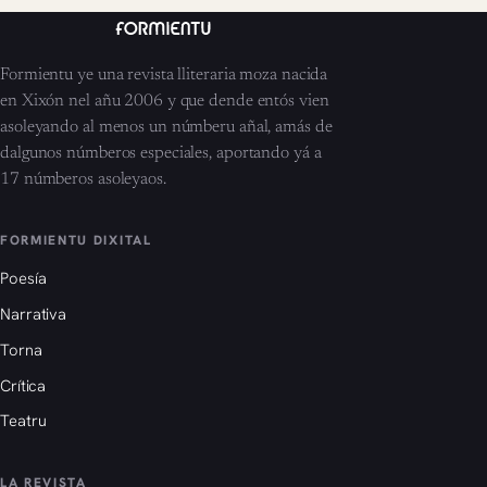
Formientu ye una revista lliteraria moza nacida
en Xixón nel añu 2006 y que dende entós vien
asoleyando al menos un númberu añal, amás de
dalgunos númberos especiales, aportando yá a
17 númberos asoleyaos.
FORMIENTU DIXITAL
Poesía
Narrativa
Torna
Crítica
Teatru
LA REVISTA