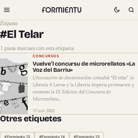
Etiqueta
#El Telar
1 pieza marcaes con esta etiqueta.
Pieces marcaes con #El Telar
CONCURSOS
Vuelve’l concursu de microrellatos «La
Voz del Barriu»
L’Asociación de dinamización comuñal “El telar” ,la
Librería 4 Letras y la Librería Imperia promueven y
entamen la IX Edición del Concursu de
Microrrelatu…
17 och. 2022
Otres etiquetes
#Formientu 12
#Formientu 14
#Formientu 13