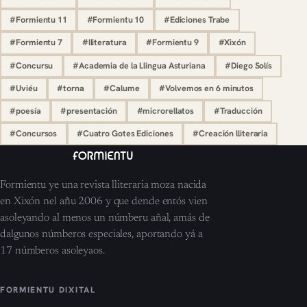
#Formientu 11
#Formientu 10
#Ediciones Trabe
#Formientu 7
#lliteratura
#Formientu 9
#Xixón
#Concursu
#Academia de la Llingua Asturiana
#Diego Solís
#Uviéu
#torna
#Calume
#Volvemos en 6 minutos
#poesía
#presentación
#microrellatos
#Traducción
#Concursos
#Cuatro Gotes Ediciones
#Creación lliteraria
Formientu ye una revista lliteraria moza nacida
en Xixón nel añu 2006 y que dende entós vien
asoleyando al menos un númberu añal, amás de
dalgunos númberos especiales, aportando yá a
17 númberos asoleyaos.
FORMIENTU DIXITAL