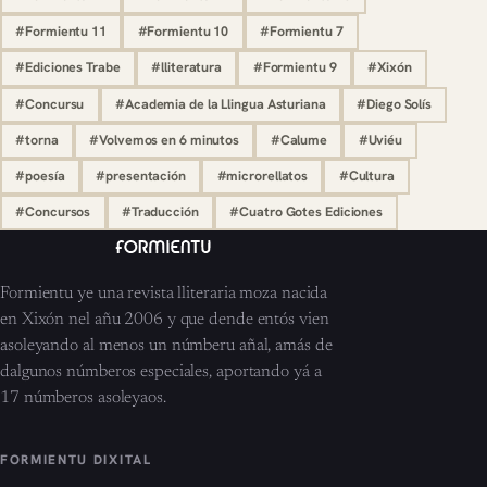
#Formientu 11
#Formientu 10
#Formientu 7
#Ediciones Trabe
#lliteratura
#Formientu 9
#Xixón
#Concursu
#Academia de la Llingua Asturiana
#Diego Solís
#torna
#Volvemos en 6 minutos
#Calume
#Uviéu
#poesía
#presentación
#microrellatos
#Cultura
#Concursos
#Traducción
#Cuatro Gotes Ediciones
Formientu ye una revista lliteraria moza nacida
en Xixón nel añu 2006 y que dende entós vien
asoleyando al menos un númberu añal, amás de
dalgunos númberos especiales, aportando yá a
17 númberos asoleyaos.
FORMIENTU DIXITAL