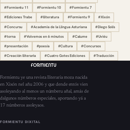
#Formientu 11
#Formientu 10
#Formientu 7
#Ediciones Trabe
#lliteratura
#Formientu 9
#Xixón
#Concursu
#Academia de la Llingua Asturiana
#Diego Solís
#torna
#Volvemos en 6 minutos
#Calume
#Uviéu
#presentación
#poesía
#Cultura
#Concursos
#Creación lliteraria
#Cuatro Gotes Ediciones
#Traducción
Formientu ye una revista lliteraria moza nacida
en Xixón nel añu 2006 y que dende entós vien
asoleyando al menos un númberu añal, amás de
dalgunos númberos especiales, aportando yá a
17 númberos asoleyaos.
FORMIENTU DIXITAL