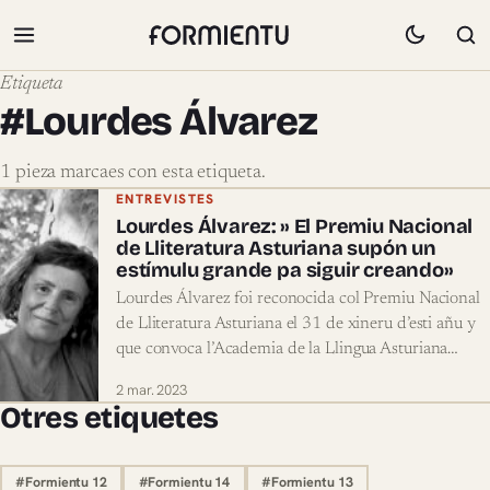
Etiqueta
#Lourdes Álvarez
1 pieza marcaes con esta etiqueta.
Pieces marcaes con #Lourdes Álvarez
ENTREVISTES
Lourdes Álvarez: » El Premiu Nacional
de Lliteratura Asturiana supón un
estímulu grande pa siguir creando»
Lourdes Álvarez foi reconocida col Premiu Nacional
de Lliteratura Asturiana el 31 de xineru d’esti añu y
que convoca l’Academia de la Llingua Asturiana…
2 mar. 2023
Otres etiquetes
#Formientu 12
#Formientu 14
#Formientu 13