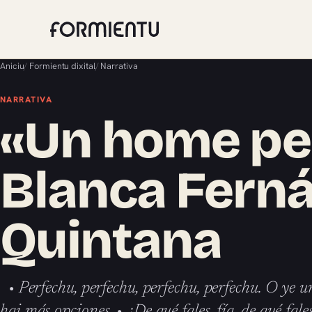
Aniciu
/
Formientu dixital
/
Narrativa
NARRATIVA
«Un home pe
Blanca Fern
Quintana
• Perfechu, perfechu, perfechu, perfechu. O ye 
hai más opciones. • ¿De qué fales, fía, de qué fal