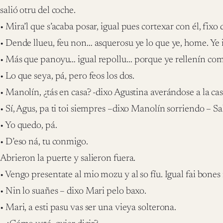
salió otru del coche.
• Mira’l que s’acaba posar, igual pues cortexar con él, fixo 
• Dende llueu, feu non… asquerosu ye lo que ye, home. Ye 
• Más que panoyu… igual repollu… porque ye rellenín com
• Lo que seya, pá, pero feos los dos.
• Manolín, ¿tás en casa? -dixo Agustina averándose a la c
• Sí, Agus, pa ti toi siempres –dixo Manolín sorriendo – S
• Yo quedo, pá.
• D’eso ná, tu conmigo.
Abrieron la puerte y salieron fuera.
• Vengo presentate al mio mozu y al so fíu. Igual fai bone
• Nin lo suañes – dixo Mari pelo baxo.
• Mari, a esti pasu vas ser una vieya solterona.