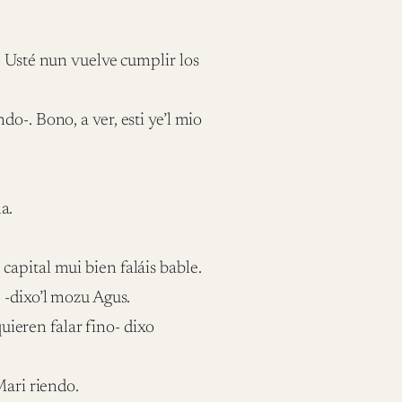
- Usté nun vuelve cumplir los
o-. Bono, a ver, esti ye’l mio
a.
apital mui bien faláis bable.
 -dixo’l mozu Agus.
quieren falar fino- dixo
Mari riendo.