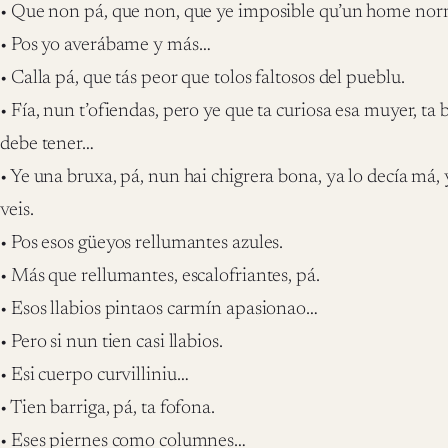
• Que non pá, que non, que ye imposible qu’un home norm
• Pos yo averábame y más…
• Calla pá, que tás peor que tolos faltosos del pueblu.
• Fía, nun t’ofiendas, pero ye que ta curiosa esa muyer, ta
debe tener…
• Ye una bruxa, pá, nun hai chigrera bona, ya lo decía má,
veis.
• Pos esos güeyos rellumantes azules.
• Más que rellumantes, escalofriantes, pá.
• Esos llabios pintaos carmín apasionao…
• Pero si nun tien casi llabios.
• Esi cuerpo curvilliniu…
• Tien barriga, pá, ta fofona.
• Eses piernes como columnes…