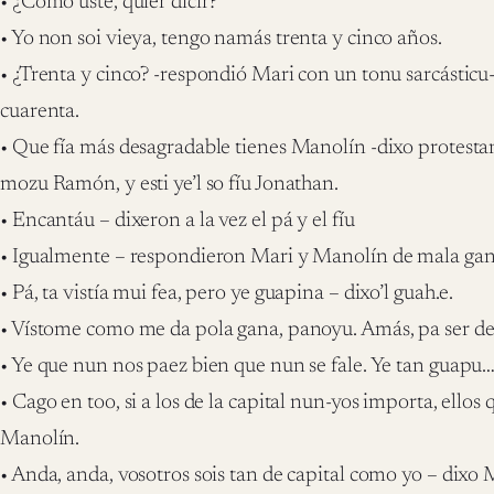
• ¿Cómo usté, quier dicir?
• Yo non soi vieya, tengo namás trenta y cinco años.
• ¿Trenta y cinco? -respondió Mari con un tonu sarcásticu
cuarenta.
• Que fía más desagradable tienes Manolín -dixo protestand
mozu Ramón, y esti ye’l so fíu Jonathan.
• Encantáu – dixeron a la vez el pá y el fíu
• Igualmente – respondieron Mari y Manolín de mala gan
• Pá, ta vistía mui fea, pero ye guapina – dixo’l guah.e.
• Vístome como me da pola gana, panoyu. Amás, pa ser de c
• Ye que nun nos paez bien que nun se fale. Ye tan guapu…
• Cago en too, si a los de la capital nun-yos importa, ellos 
Manolín.
• Anda, anda, vosotros sois tan de capital como yo – dixo 