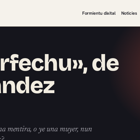
Formientu dixital
Noticies
rfechu», de
ández
una mentira, o ye una muyer, nun
es?…