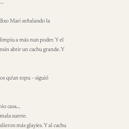
u…
-dixo Mari señalando la
llimpiu a más nun poder. Y el
ensin abrir un cachu grande. Y
nos qu’un topu – siguió
 mio casa…
 mala suerte.
alieron más glayíes. Y al cachu