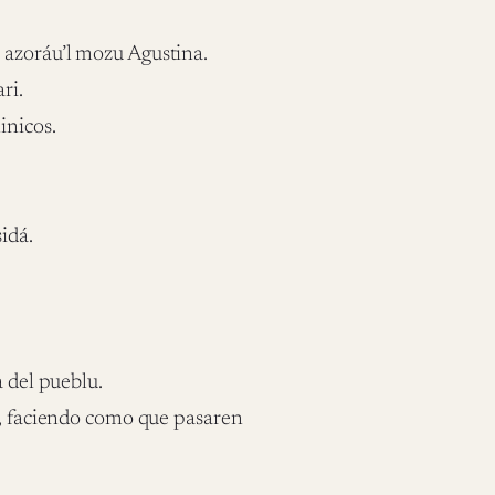
 azoráu’l mozu Agustina.
ri.
inicos.
idá.
a del pueblu.
e, faciendo como que pasaren