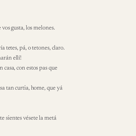
e vos gusta, los melones.
a tetes, pá, o tetones, claro.
arán ellí!
n casa, con estos pas que
esa tan curtia, home, que yá
te sientes vésete la metá