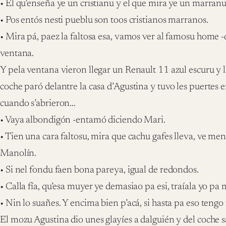
• El qu’enseña ye un cristianu y el que mira ye un marran
• Pos entós nesti pueblu son toos cristianos marranos.
• Mira pá, paez la faltosa esa, vamos ver al famosu home 
ventana.
Y pela ventana vieron llegar un Renault 11 azul escuru y 
coche paró delantre la casa d’Agustina y tuvo les puertes 
cuando s’abrieron…
• Vaya albondigón -entamó diciendo Mari.
• Tien una cara faltosu, mira que cachu gafes lleva, ve me
Manolín.
• Si nel fondu faen bona pareya, igual de redondos.
• Calla fía, qu’esa muyer ye demasiao pa esi, traíala yo pa
• Nin lo suañes. Y encima bien p’acá, si hasta pa eso tengo
El mozu Agustina dio unes glayíes a dalguién y del coche s