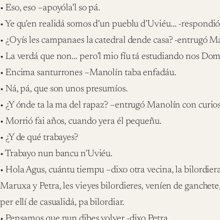
• Eso, eso –apoyóla’l so pá.
• Ye qu’en realidá somos d’un pueblu d’Uviéu… -respondió
• ¿Oyís les campanaes la catedral dende casa? -entrugó Ma
• La verdá que non… pero’l mio fíu tá estudiando nos Dom
• Encima santurrones –Manolín taba enfadáu.
• Ná, pá, que son unos presumíos.
• ¿Y ónde ta la ma del rapaz? –entrugó Manolín con curios
• Morrió fai años, cuando yera él pequeñu.
• ¿Y de qué trabayes?
• Trabayo nun bancu n’Uviéu.
• Hola Agus, cuántu tiempu –dixo otra vecina, la bilordier
Maruxa y Petra, les vieyes bilordieres, veníen de ganchet
per ellí de casualidá, pa bilordiar.
• Pensamos que nun dibes volver -dixo Petra.