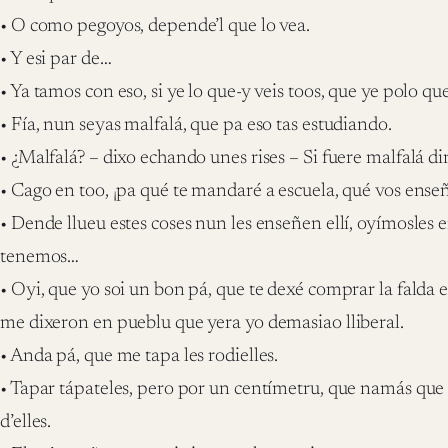
• O como pegoyos, depende’l que lo vea.
• Y esi par de…
• Ya tamos con eso, si ye lo que-y veis toos, que ye polo qu
• Fía, nun seyas malfalá, que pa eso tas estudiando.
• ¿Malfalá? – dixo echando unes rises – Si fuere malfalá dirí
• Cago en too, ¡pa qué te mandaré a escuela, qué vos enseñ
• Dende llueu estes coses nun les enseñen ellí, oyímosles e
tenemos…
• Oyi, que yo soi un bon pá, que te dexé comprar la falda 
me dixeron en pueblu que yera yo demasiao lliberal.
• Anda pá, que me tapa les rodielles.
• Tapar tápateles, pero por un centímetru, que namás que 
d’elles.