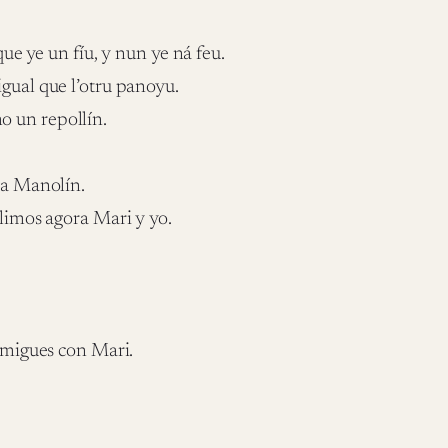
que ye un fíu, y nun ye ná feu.
igual que l’otru panoyu.
o un repollín.
asa Manolín.
alimos agora Mari y yo.
s migues con Mari.