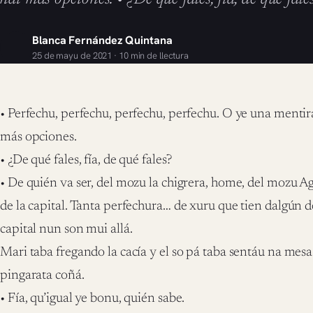
Blanca Fernández Quintana
25 de mayu de 2021 · 10 min de llectura
• Perfechu, perfechu, perfechu, perfechu. O ye una mentir
más opciones.
• ¿De qué fales, fía, de qué fales?
• De quién va ser, del mozu la chigrera, home, del mozu Ag
de la capital. Tanta perfechura… de xuru que tien dalgún d
capital nun son mui allá.
Mari taba fregando la cacía y el so pá taba sentáu na me
pingarata coñá.
• Fía, qu’igual ye bonu, quién sabe.