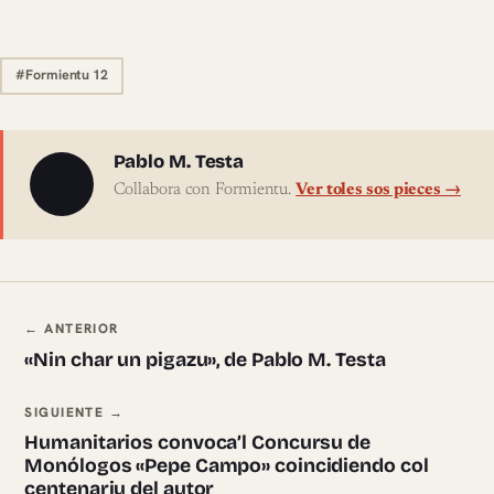
#Formientu 12
Sobre l'autor
Pablo M. Testa
Collabora con Formientu.
Ver toles sos pieces →
Navegación ente pieces
← ANTERIOR
«Nin char un pigazu», de Pablo M. Testa
SIGUIENTE →
Humanitarios convoca’l Concursu de
Monólogos «Pepe Campo» coincidiendo col
centenariu del autor