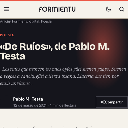
Aniciu
/
Formientu dixital
/
Poesía
POESÍA
«De Ruíos», de Pablo M.
Testa
Los ruíos que francen los mios oyíos güei suenen guapo. Suenen
a vegaes a canciu, güel a llerza insana. Llaceria que tien por
envís unvianos…
Pablo M. Testa
Compartir
12 de marzu de 2021 · 1 min de llectura