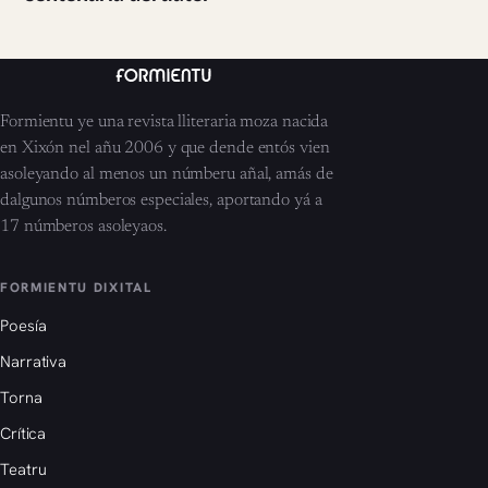
Formientu ye una revista lliteraria moza nacida
en Xixón nel añu 2006 y que dende entós vien
asoleyando al menos un númberu añal, amás de
dalgunos númberos especiales, aportando yá a
17 númberos asoleyaos.
FORMIENTU DIXITAL
Poesía
Narrativa
Torna
Crítica
Teatru