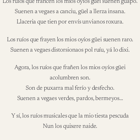
Los ruíos que francen los mios oyíos güei suenen guapo.
Suenen a vegaes a canciu, güel a llerza insana.
Llaceria que tien por envís unvianos roxura.
Los ruíos que frayen los mios oyíos güei suenen raro.
Suenen a vegaes distorsionaos pol ruíu, yá lo dixi.
Agora, los ruíos que frañen los mios oyíos güei
acolumbren son.
Son de puxarra mal ferío y desfecho.
Suenen a vegaes verdes, pardos, bermeyos…
Y sí, los ruíos musicales que la mio tiesta pescuda
Nun los quixere naide.