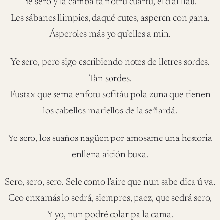
Ye sero y la camba ta n’otru cuartu, el d’al llau.
Les sábanes llimpies, daqué cutes, asperen con gana.
Ásperoles más yo qu’elles a min.
Ye sero, pero sigo escribiendo notes de lletres sordes.
Tan sordes.
Fustax que sema enfotu sofitáu pola zuna que tienen
los cabellos mariellos de la señardá.
Ye sero, los suaños nagüen por amosame una hestoria
enllena aición buxa.
Sero, sero, sero. Sele como l’aire que nun sabe dica ú va.
Ceo enxamás lo sedrá, siempres, paez, que sedrá sero,
Y yo, nun podré colar pa la cama.