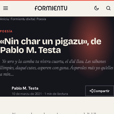
Aniciu
/
Formientu dixital
/
Poesía
POESÍA
«Nin char un pigazu», de
Pablo M. Testa
Ye sero y la camba ta n’otru cuartu, el d’al llau. Les sábanes
llimpies, daqué cutes, asperen con gana. Ásperoles más yo qu’elles
a min.…
Pablo M. Testa
Compartir
10 de marzu de 2021 · 1 min de llectura