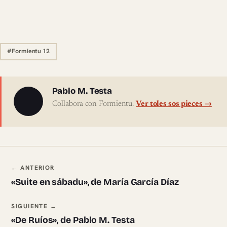
#Formientu 12
Sobre l'autor
Pablo M. Testa
Collabora con Formientu.
Ver toles sos pieces →
Navegación ente pieces
← ANTERIOR
«Suite en sábadu», de María García Díaz
SIGUIENTE →
«De Ruíos», de Pablo M. Testa