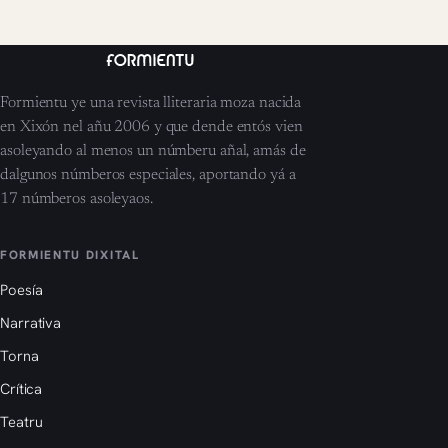
Formientu ye una revista lliteraria moza nacida
en Xixón nel añu 2006 y que dende entós vien
asoleyando al menos un númberu añal, amás de
dalgunos númberos especiales, aportando yá a
17 númberos asoleyaos.
FORMIENTU DIXITAL
Poesía
Narrativa
Torna
Crítica
Teatru