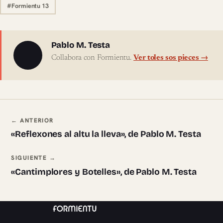
#Formientu 13
Sobre l'autor
Pablo M. Testa
Collabora con Formientu.
Ver toles sos pieces →
Navegación ente pieces
← ANTERIOR
«Reflexones al altu la lleva», de Pablo M. Testa
SIGUIENTE →
«Cantimplores y Botelles», de Pablo M. Testa