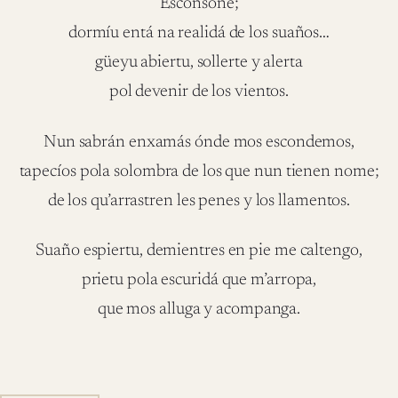
Esconsoné;
dormíu entá na realidá de los suaños…
güeyu abiertu, sollerte y alerta
pol devenir de los vientos.
Nun sabrán enxamás ónde mos escondemos,
tapecíos pola solombra de los que nun tienen nome;
de los qu’arrastren les penes y los llamentos.
Suaño espiertu, demientres en pie me caltengo,
prietu pola escuridá que m’arropa,
que mos alluga y acompanga.