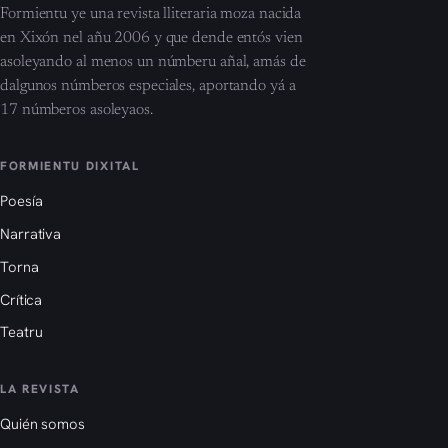
Formientu ye una revista lliteraria moza nacida
en Xixón nel añu 2006 y que dende entós vien
asoleyando al menos un númberu añal, amás de
dalgunos númberos especiales, aportando yá a
17 númberos asoleyaos.
FORMIENTU DIXITAL
Poesía
Narrativa
Torna
Crítica
Teatru
LA REVISTA
Quién somos