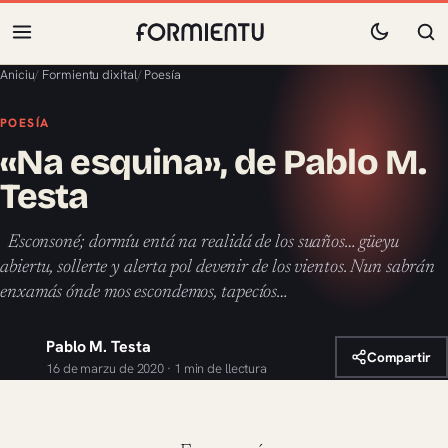
Aniciu
/
Formientu dixital
/
Poesía
POESÍA
«Na esquina», de Pablo M.
Testa
Esconsoné; dormíu entá na realidá de los suaños… güeyu
abiertu, sollerte y alerta pol devenir de los vientos. Nun sabrán
enxamás ónde mos escondemos, tapecíos…
Pablo M. Testa
Compartir
16 de marzu de 2020 · 1 min de llectura