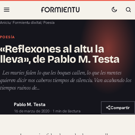
Aniciu
/
Formientu dixital
/
Poesía
POESÍA
«Reflexones al altu la
lleva», de Pablo M. Testa
Les muries falen lo que les boques callen, lo que les mentes
quieren dicir nos caberos tiempos de silenciu. Van acabando los
tiempos ruinos de…
Pablo M. Testa
Compartir
16 de marzu de 2020 · 1 min de llectura