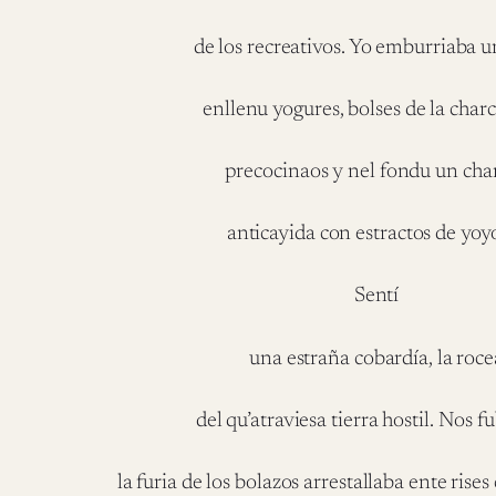
de los recreativos. Yo emburriaba u
enllenu yogures, bolses de la charc
precocinaos y nel fondu un ch
anticayida con estractos de yoy
Sentí
una estraña cobardía, la roce
del qu’atraviesa tierra hostil. Nos f
la furia de los bolazos arrestallaba ente rise