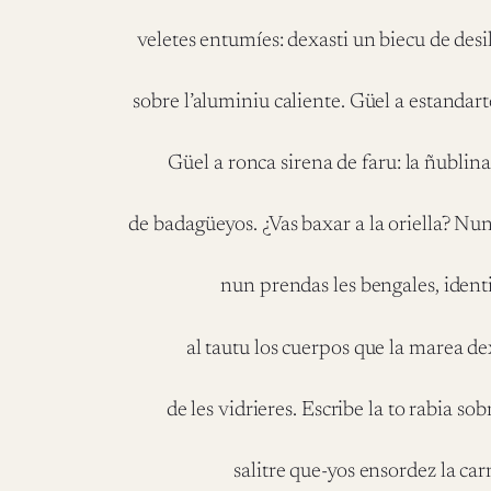
veletes entumíes: dexasti un biecu de des
sobre l’aluminiu caliente. Güel a estandart
Güel a ronca sirena de faru: la ñublin
de badagüeyos. ¿Vas baxar a la oriella? Nun
nun prendas les bengales, identi
al tautu los cuerpos que la marea de
de les vidrieres. Escribe la to rabia sob
salitre que-yos ensordez la car