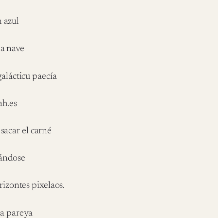
 azul
na nave
galácticu paecía
ah.es
sacar el carné
gándose
rizontes pixelaos.
na pareya