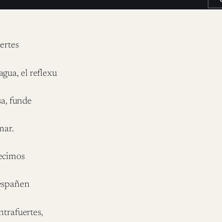
iertes
agua, el reflexu
sa, funde
mar.
Recimos
 españen
ntrafuertes,