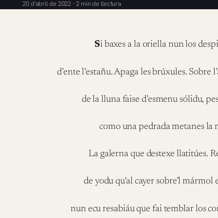
20 d'abril de 2022 · 2 min de llectura
S
i baxes a la oriella nun los desp
d’ente l’estañu. Apaga les brúxules. Sobre l’
de la lluna faise d’esmenu sólidu, pe
como una pedrada metanes la 
La galerna que destexe llatitúes. 
de yodu qu’al cayer sobre’l mármol
nun ecu resabiáu que fai temblar los co