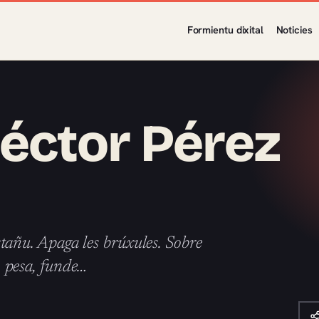
Formientu dixital
Noticies
éctor Pérez
estañu. Apaga les brúxules. Sobre
u, pesa, funde…