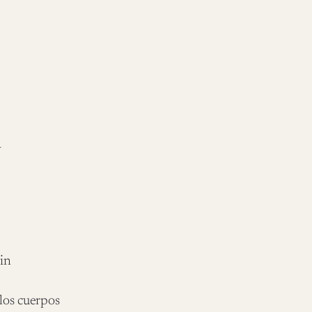
a
in
los cuerpos