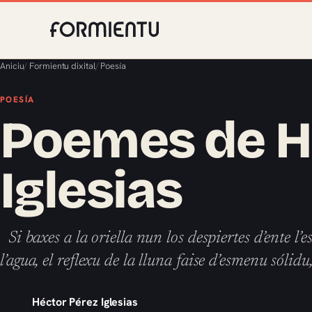
Aniciu
/
Formientu dixital
/
Poesía
POESÍA
Poemes de H
Iglesias
Si baxes a la oriella nun los despiertes d’ente l’
l’agua, el reflexu de la lluna faise d’esmenu sólid
Héctor Pérez Iglesias