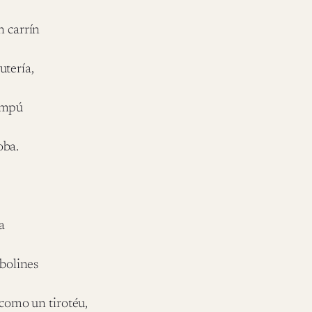
n carrín
utería,
ampú
oba.
a
ubolines
s como un tirotéu,