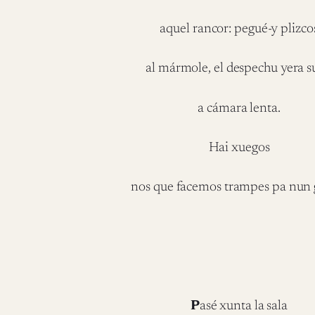
aquel rancor: pegué-y plizco
al mármole, el despechu yera 
a cámara lenta.
Hai xuegos
nos que facemos trampes pa nun 
P
asé xunta la sala