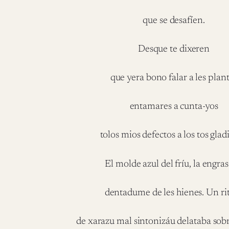
que se desafíen.
Desque te dixeren
que yera bono falar a les plan
entamares a cunta-yos
tolos mios defectos a los tos glad
El molde azul del fríu, la engra
dentadume de les hienes. Un r
de xarazu mal sintonizáu delataba sobre