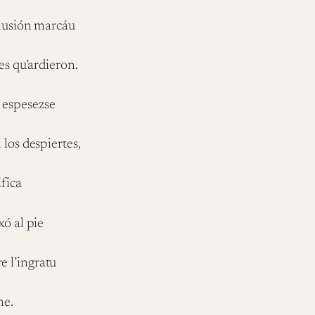
ilusión marcáu
es qu’ardieron.
a espesezse
 los despiertes,
fica
xó al pie
re l’ingratu
ne.