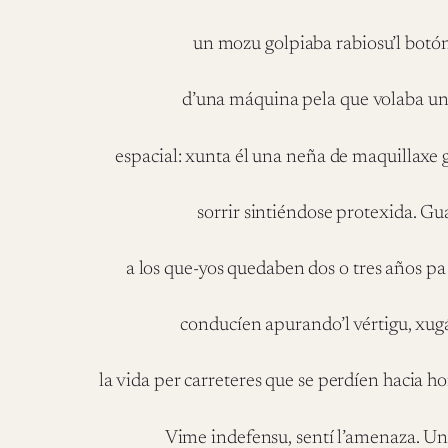
un mozu golpiaba rabiosu’l botón
d’una máquina pela que volaba u
espacial: xunta él una neña de maquillaxe 
sorrir sintiéndose protexida. Gu
a los que-yos quedaben dos o tres años pa 
conducíen apurando’l vértigu, xu
la vida per carreteres que se perdíen hacia ho
Vime indefensu, sentí l’amenaza. U