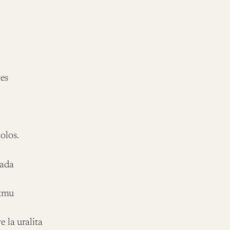
tes
iolos.
sada
itmu
 la uralita