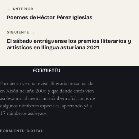
Navegación ente pieces
← ANTERIOR
Poemes de Héctor Pérez Iglesias
SIGUIENTE →
El sábadu entréguense los premios lliterarios y
artísticos en llingua asturiana 2021
Formientu ye una revista lliteraria moza nacida
en Xixón nel añu 2006 y que dende entós vien
asoleyando al menos un númberu añal, amás de
dalgunos númberos especiales, aportando yá a
17 númberos asoleyaos.
FORMIENTU DIXITAL