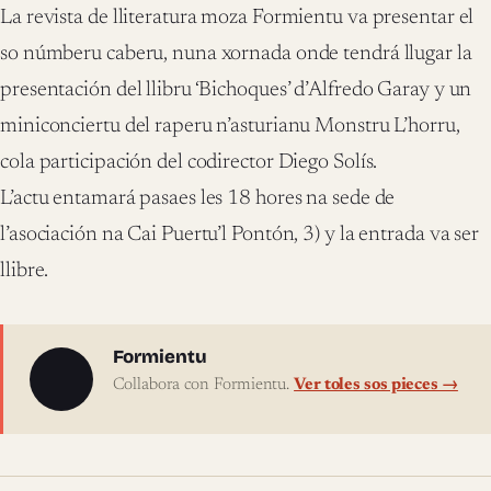
La revista de lliteratura moza Formientu va presentar el
so númberu caberu, nuna xornada onde tendrá llugar la
presentación del llibru ‘Bichoques’ d’Alfredo Garay y un
miniconciertu del raperu n’asturianu Monstru L’horru,
cola participación del codirector Diego Solís.
L’actu entamará pasaes les 18 hores na sede de
l’asociación na Cai Puertu’l Pontón, 3) y la entrada va ser
llibre.
Sobre l'autor
Formientu
Collabora con Formientu.
Ver toles sos pieces →