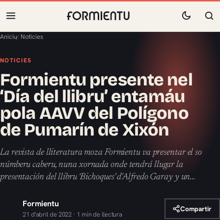
Aniciu
/
Noticies
NOTICIES
Formientu presente nel
‘Día del llibru’ entamáu
pola AAVV del Polígono
de Pumarín de Xixón
La revista de lliteratura moza Formientu va presentar el so
númberu caberu, nuna xornada onde tendrá llugar la
presentación del llibru ‘Bichoques’ d’Alfredo Garay y un…
Formientu
Compartir
21 d'abril de 2022 · 1 min de llectura