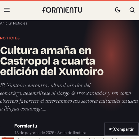
Aniciu
/
Noticies
NOTICIES
Cultura amaña en
Castropol a cuarta
edición del Xuntoiro
El Xuntoiro, encontro cultural alredor del
eonaviego, desenvólvese al llargo de tres xornadas y ten como
obxetivo favorecer el intercambeo dos sectores culturales qu’usan
a llingua eonaviega.…
Formientu
Compartir
18 de payares de 2025 · 3 min de llectura