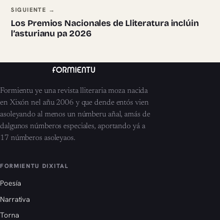
SIGUIENTE →
Los Premios Nacionales de Lliteratura inclúin
l’asturianu pa 2026
Formientu ye una revista lliteraria moza nacida
en Xixón nel añu 2006 y que dende entós vien
asoleyando al menos un númberu añal, amás de
dalgunos númberos especiales, aportando yá a
17 númberos asoleyaos.
FORMIENTU DIXITAL
Poesía
Narrativa
Torna