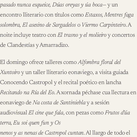
pasado nunca esqueice, Dúas oreyas y úa boca
— y un
encontro lliterario con títulos como
Estaxos, Mentres faga
solombra, El asesino de Sargadelos
o
Viermo Carpinteiro
. A
noite incluye teatro con
El trasno y el molieiro
y concertos
de Clandestías y Amarradizo.
El domingo ofrece talleres como
Alfombra floral del
Xuntoiro
y un taller lliterario eonaviego, a visita guiada
Conocendo Castropol y el recital poético en lancha
Recitando na Ría del Eo
. A xornada péchase cua llectura en
eonaviego de
Na costa de Santiniebla
y a sesión
audiovisual
El cine que fala
, con pezas como
Frutos d’úa
terra, Eu soi quen fun y Os
nenos y as nenas de Castropol cuntan
. Al llargo de todo el