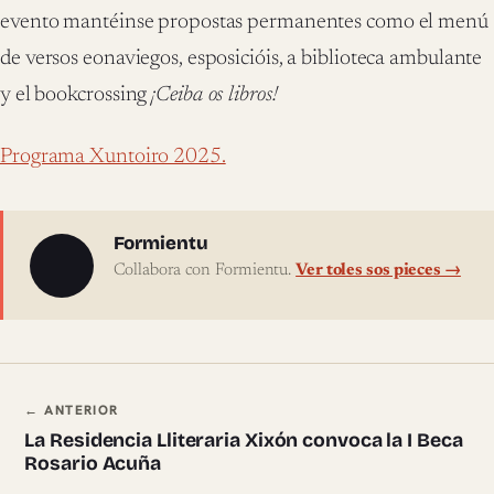
evento mantéinse propostas permanentes como el menú
de versos eonaviegos, esposicióis, a biblioteca ambulante
y el bookcrossing
¡Ceiba os libros!
Programa Xuntoiro 2025.
Sobre l'autor
Formientu
Collabora con Formientu.
Ver toles sos pieces →
Navegación ente pieces
← ANTERIOR
La Residencia Lliteraria Xixón convoca la I Beca
Rosario Acuña