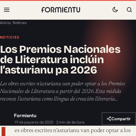
Aniciu
/
Noticies
NOTICIES
Los Premios Nacionales
de Lliteratura inclúin
l’asturianu pa 2026
Les obres escrites n’asturianu van poder optar a los Premios
Nacionales de Lliteratura a partir del 2026. Esta midida
reconoz l’asturianu como llingua de creación lliteraria…
Formientu
Compartir
19 de payares de 2025 · 2 min de llectura
L
es obres escrites n’asturianu van poder optar a los