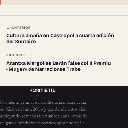
Navegación ente pieces
← ANTERIOR
Cultura amaña en Castropol a cuarta edición
del Xuntoiro
SIGUIENTE →
Arantxa Margolles Berán faise col II Premiu
«Muyer» de Narraciones Trabe
Formientu ye una revista lliteraria moza nacida
en Xixón nel añu 2006 y que dende entós vien
asoleyando al menos un númberu añal, amás de
dalgunos númberos especiales, aportando yá a