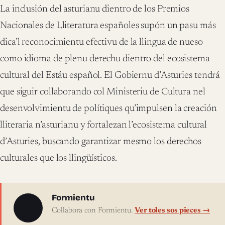
La inclusión del asturianu dientro de los Premios
Nacionales de Lliteratura españoles supón un pasu más
dica’l reconocimientu efectivu de la llingua de nueso
como idioma de plenu derechu dientro del ecosistema
cultural del Estáu español. El Gobiernu d’Asturies tendrá
que siguir collaborando col Ministeriu de Cultura nel
desenvolvimientu de polítiques qu’impulsen la creación
lliteraria n’asturianu y fortalezan l’ecosistema cultural
d’Asturies, buscando garantizar mesmo los derechos
culturales que los llingüísticos.
Sobre l'autor
Formientu
Collabora con Formientu.
Ver toles sos pieces →