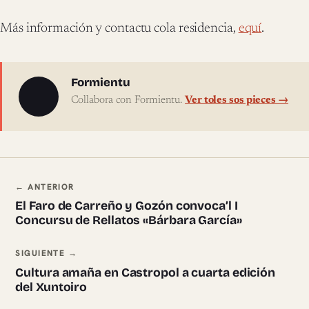
Más información y contactu cola residencia,
equí​
.
Sobre l'autor
Formientu
Collabora con Formientu.
Ver toles sos pieces →
Navegación ente pieces
← ANTERIOR
El Faro de Carreño y Gozón convoca’l I
Concursu de Rellatos «Bárbara García»
SIGUIENTE →
Cultura amaña en Castropol a cuarta edición
del Xuntoiro