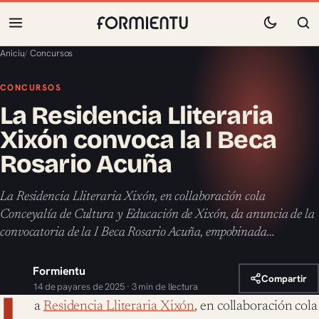
Aniciu
/
Concursos
CONCURSOS
La Residencia Lliteraria
Xixón convoca la I Beca
Rosario Acuña
La Residencia Lliteraria Xixón, en collaboración cola
Conceyalía de Cultura y Educación de Xixón, da anuncia de la
convocatoria de la I Beca Rosario Acuña, empobinada…
Formientu
Compartir
14 de payares de 2025 · 3 min de llectura
L
a
Residencia Lliteraria Xixón
, en collaboración cola