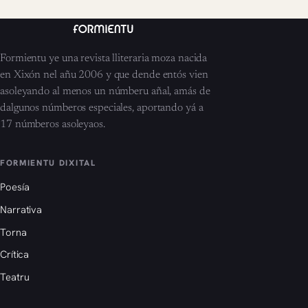
Formientu ye una revista lliteraria moza nacida
en Xixón nel añu 2006 y que dende entós vien
asoleyando al menos un númberu añal, amás de
dalgunos númberos especiales, aportando yá a
17 númberos asoleyaos.
FORMIENTU DIXITAL
Poesía
Narrativa
Torna
Crítica
Teatru