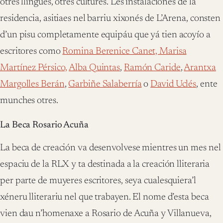
otres llingües, otres cultures. Les instalaciones de la
residencia, asitiaes nel barriu xixonés de L’Arena, consten
d’un pisu completamente equipáu que yá tien acoyío a
escritores como
Romina Berenice Canet, Marisa
Martínez Pérsico,
Alba Quintas
,
Ramón Caride
,
Arantxa
Margolles Berán
,
Garbiñe Salaberría
o
David Uclés
, ente
munches otres.
La Beca Rosario Acuña
La beca de creación va desenvolvese mientres un mes nel
espaciu de la RLX y ta destinada a la creación lliteraria
per parte de muyeres escritores, seya cualesquiera’l
xéneru lliterariu nel que trabayen. El nome d’esta beca
vien dau n’homenaxe a Rosario de Acuña y Villanueva,