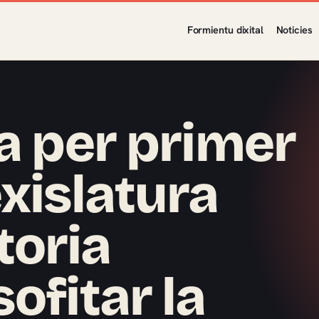
Formientu dixital
Noticies
za per primer
xislatura
toria
ofitar la