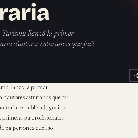
eraria
y Turismu llanzó la primer
aria d’autores asturianos que fai’l
ismu llanzó la primer
a d’autores asturianos que fai’l
atoria, espublizada güei nel
a primera, pa profesionales
a pa persones que’l so