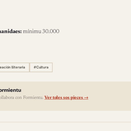
manidaes:
mínimu 30.000
ación lliteraria
#Cultura
l'autor
ormientu
ollabora con Formientu.
Ver toles sos pieces →