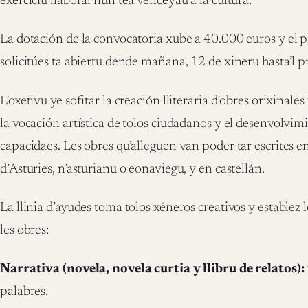
exerciciu llaboral nun tea venceyáu a la cultura.
La dotación de la convocatoria xube a 40.000 euros y el 
solicitúes ta abiertu dende mañana, 12 de xineru hasta’l 
L’oxetivu ye sofitar la creación lliteraria d’obres orixinales 
la vocación artística de tolos ciudadanos y el desenvolvim
capacidaes. Les obres qu’alleguen van poder tar escrites en
d’Asturies, n’asturianu o eonaviegu, y en castellán.
La llinia d’ayudes toma tolos xéneros creativos y establez l
les obres:
Narrativa (novela, novela curtia y llibru de relatos):
palabres.