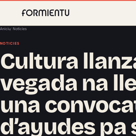
Aniciu
/
Noticies
NOTICIES
Cultura llan
vegada na lle
una convoca
d’ayudes pa s