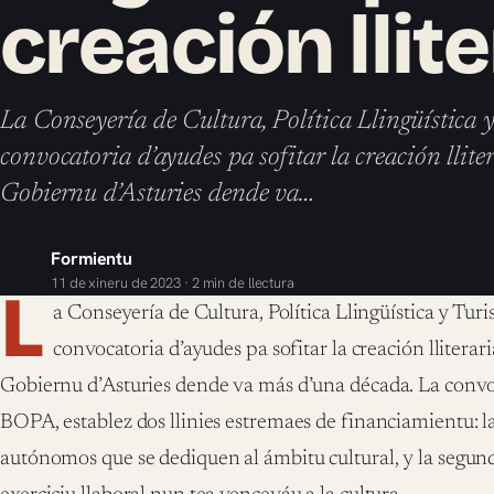
creación llit
La Conseyería de Cultura, Política Llingüística 
convocatoria d’ayudes pa sofitar la creación lliter
Gobiernu d’Asturies dende va…
Formientu
11 de xineru de 2023 · 2 min de llectura
L
a Conseyería de Cultura, Política Llingüística y Tur
convocatoria d’ayudes pa sofitar la creación lliterari
Gobiernu d’Asturies dende va más d’una década. La convoc
BOPA, establez dos llinies estremaes de financiamientu: l
autónomos que se dediquen al ámbitu cultural, y la segund