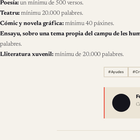
Poesía:
un mínimu de 500 versos.
Teatru:
mínimu 20.000 palabres.
Cómic y novela gráfica:
mínimu 40 páxines.
Ensayu, sobro una tema propia del campu de les hu
palabres.
Lliteratura xuvenil:
mínimu de 20.000 palabres.
#Ayudes
#Cre
Sobre 
F
C