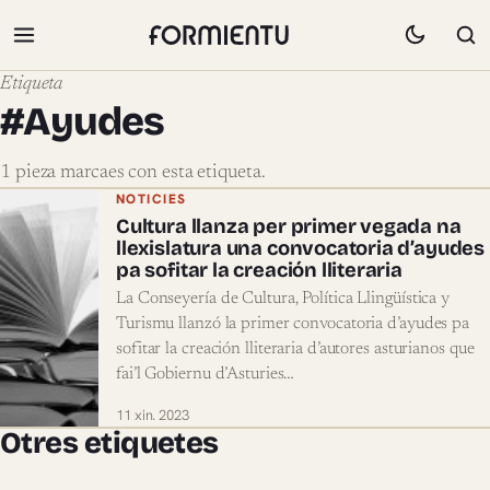
Etiqueta
#Ayudes
1 pieza marcaes con esta etiqueta.
Pieces marcaes con #Ayudes
NOTICIES
Cultura llanza per primer vegada na
llexislatura una convocatoria d’ayudes
pa sofitar la creación lliteraria
La Conseyería de Cultura, Política Llingüística y
Turismu llanzó la primer convocatoria d’ayudes pa
sofitar la creación lliteraria d’autores asturianos que
fai’l Gobiernu d’Asturies…
11 xin. 2023
Otres etiquetes