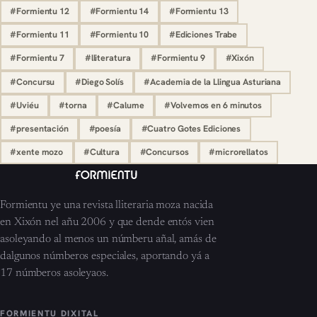
#Formientu 12
#Formientu 14
#Formientu 13
#Formientu 11
#Formientu 10
#Ediciones Trabe
#Formientu 7
#lliteratura
#Formientu 9
#Xixón
#Concursu
#Diego Solís
#Academia de la Llingua Asturiana
#Uviéu
#torna
#Calume
#Volvemos en 6 minutos
#presentación
#poesía
#Cuatro Gotes Ediciones
#xente mozo
#Cultura
#Concursos
#microrellatos
Formientu ye una revista lliteraria moza nacida
en Xixón nel añu 2006 y que dende entós vien
asoleyando al menos un númberu añal, amás de
dalgunos númberos especiales, aportando yá a
17 númberos asoleyaos.
FORMIENTU DIXITAL