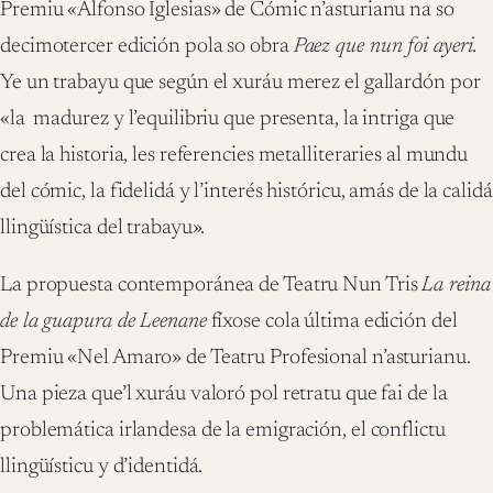
Premiu «Alfonso Iglesias» de Cómic n’asturianu na so
decimotercer edición pola so obra
Paez que nun foi ayeri
.
Ye un trabayu que según el xuráu merez el gallardón por
«la madurez y l’equilibriu que presenta, la intriga que
crea la historia, les referencies metalliteraries al mundu
del cómic, la fidelidá y l’interés históricu, amás de la calidá
llingüística del trabayu».
La propuesta contemporánea de Teatru Nun Tris
La reina
de la guapura de Leenane
fíxose cola última edición del
Premiu «Nel Amaro» de Teatru Profesional n’asturianu.
Una pieza que’l xuráu valoró pol retratu que fai de la
problemática irlandesa de la emigración, el conflictu
llingüísticu y d’identidá.