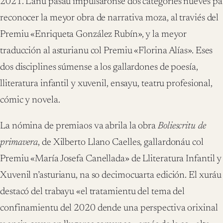
2021. L’añu pasáu impulsáronse dos categoríes nueves pa
reconocer la meyor obra de narrativa moza, al traviés del
Premiu «Enriqueta González Rubín», y la meyor
traducción al asturianu col Premiu «Florina Alías». Eses
dos disciplines súmense a los gallardones de poesía,
lliteratura infantil y xuvenil, ensayu, teatru profesional,
cómic y novela.
La nómina de premiaos va abrila la obra
Boliescritu de
primavera
, de Xilberto Llano Caelles, gallardonáu col
Premiu «María Josefa Canellada» de Lliteratura Infantil y
Xuvenil n’asturianu, na so decimocuarta edición. El xuráu
destacó del trabayu «el tratamientu del tema del
confinamientu del 2020 dende una perspectiva orixinal