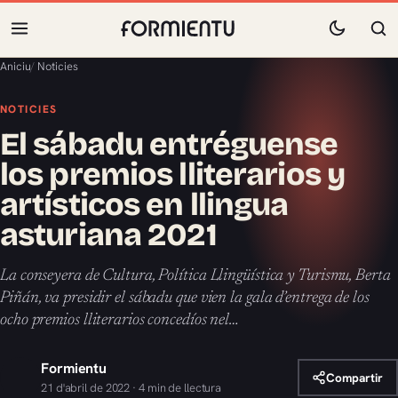
Aniciu
/
Noticies
NOTICIES
El sábadu entréguense
los premios lliterarios y
artísticos en llingua
asturiana 2021
La conseyera de Cultura, Política Llingüística y Turismu, Berta
Piñán, va presidir el sábadu que vien la gala d’entrega de los
ocho premios lliterarios concedíos nel…
Formientu
Compartir
21 d'abril de 2022 · 4 min de llectura