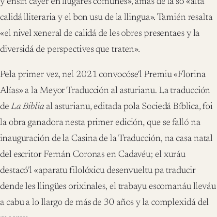
y ensin cayer en llugares comunes», amás de la so «alta
calidá lliteraria y el bon usu de la llingua». Tamién resalta
«el nivel xeneral de calidá de les obres presentaes y la
diversidá de perspectives que traten».
Pela primer vez, nel 2021 convocóse’l Premiu «Florina
Alías» a la Meyor Traducción al asturianu. La traducción
de
La Biblia
al asturianu, editada pola Sociedá Bíblica, foi
la obra ganadora nesta primer edición, que se falló na
inauguración de la Casina de la Traducción, na casa natal
del escritor Fernán Coronas en Cadavéu; el xuráu
destacó’l «aparatu filolóxicu desenvueltu pa traducir
dende les llingües orixinales, el trabayu escomanáu lleváu
a cabu a lo llargo de más de 30 años y la complexidá del