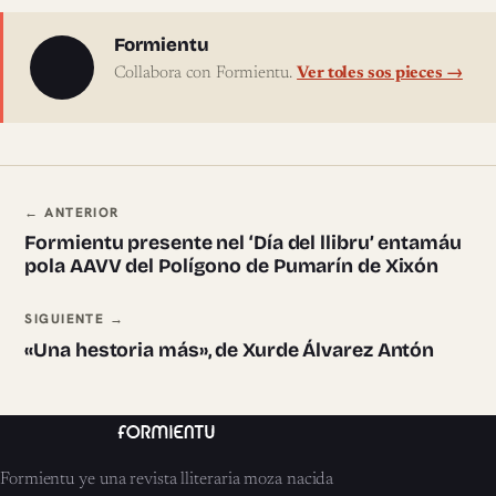
Sobre l'autor
Formientu
Collabora con Formientu.
Ver toles sos pieces →
Navegación ente pieces
← ANTERIOR
Formientu presente nel ‘Día del llibru’ entamáu
pola AAVV del Polígono de Pumarín de Xixón
SIGUIENTE →
«Una hestoria más», de Xurde Álvarez Antón
Formientu ye una revista lliteraria moza nacida