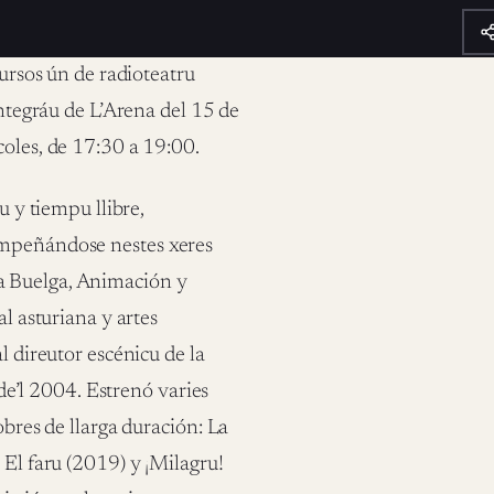
ursos ún de radioteatru
Integráu de L’Arena del 15 de
coles, de 17:30 a 19:00.
u y tiempu llibre,
empeñándose nestes xeres
a Buelga, Animación y
al asturiana y artes
l direutor escénicu de la
’l 2004. Estrenó varies
obres de llarga duración: La
 El faru (2019) y ¡Milagru!