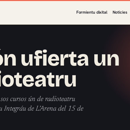
Formientu dixital
Noticies
n ufierta un
ioteatru
sos cursos ún de radioteatru
ru Integráu de L’Arena del 15 de