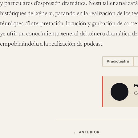
y particulares d’espresión dramática. Nesti taller analizar
históriques del xéneru, parando en la realización de los test
téuniques d’interpretación, locución y grabación de conte
ye ufrir un conocimientu xeneral del xéneru dramáticu d
empobinándolu a la realización de podcast.
#radioteatru
Sobre 
F
C
Navegación en
← ANTERIOR