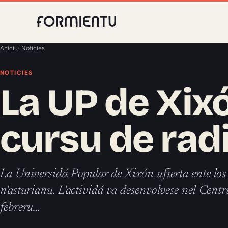
Aniciu
/
Noticies
NOTICIES
La UP de Xixó
cursu de rad
La Universidá Popular de Xixón ufierta ente los 
n’asturianu. L’actividá va desenvolvese nel Cent
febreru…