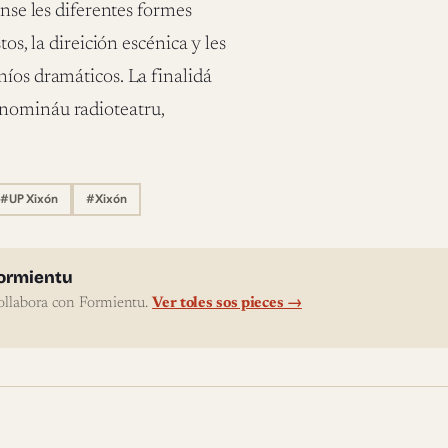
ánse les diferentes formes
os, la direición escénica y les
níos dramáticos. La finalidá
enomináu radioteatru,
#UP Xixón
#Xixón
l'autor
ormientu
ollabora con Formientu.
Ver toles sos pieces →
te pieces