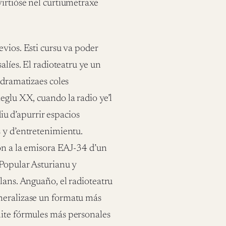
irtióse nel curtiumetraxe
evios. Esti cursu va poder
alíes. El radioteatru ye un
 dramatizaes coles
eglu XX, cuando la radio ye’l
u d’apurrir espacios
 y d’entretenimientu.
ión a la emisora EAJ-34 d’un
 Popular Asturianu y
lans. Anguaño, el radioteatru
eneralizase un formatu más
mite fórmules más personales