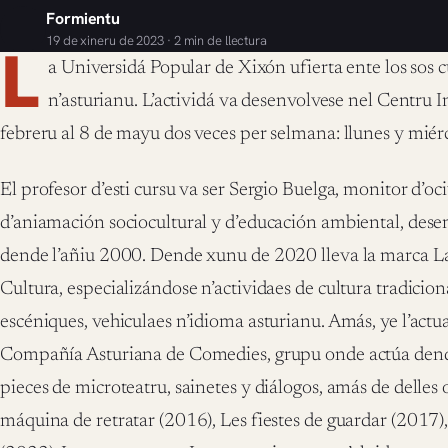
Formientu
19 de xineru de 2023 · 2 min de llectura
L
a Universidá Popular de Xixón ufierta ente los sos c
n’asturianu. L’actividá va desenvolvese nel Centru 
febreru al 8 de mayu dos veces per selmana: llunes y miér
El profesor d’esti cursu va ser Sergio Buelga, monitor d’oci
d’aniamación sociocultural y d’educación ambiental, des
dende l’añiu 2000. Dende xunu de 2020 lleva la marca L
Cultura, especializándose n’actividaes de cultura tradicion
escéniques, vehiculaes n’idioma asturianu. Amás, ye l’actua
Compañía Asturiana de Comedies, grupu onde actúa dende
pieces de microteatru, sainetes y diálogos, amás de delles 
máquina de retratar (2016), Les fiestes de guardar (2017),