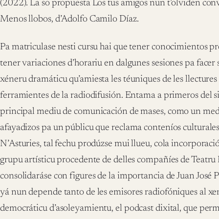
(2022). La so propuesta Los tus amigos nun t’olviden conv
Menos llobos, d’Adolfo Camilo Díaz.
Pa matriculase nesti cursu hai que tener conocimientos pr
tener variaciones d’horariu en dalgunes sesiones pa facer s
xéneru dramáticu qu’amiesta les téuniques de les llectures
ferramientes de la radiodifusión. Entama a primeros del si
principal mediu de comunicación de mases, como un medi
afayadizos pa un públicu que reclama conteníos culturales
N’Asturies, tal fechu prodúzse mui llueu, cola incorporac
grupu artísticu procedente de delles compañíes de Teatru
consolidaráse con figures de la importancia de Juan José P
yá nun depende tanto de les emisores radiofóniques al x
democráticu d’asoleyamientu, el podcast dixital, que per