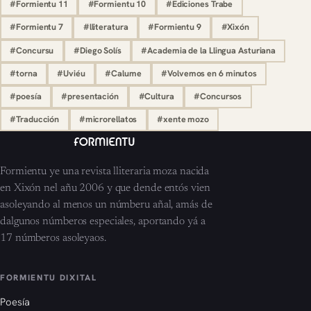
#Formientu 11
#Formientu 10
#Ediciones Trabe
#Formientu 7
#lliteratura
#Formientu 9
#Xixón
#Concursu
#Diego Solís
#Academia de la Llingua Asturiana
#torna
#Uviéu
#Calume
#Volvemos en 6 minutos
#poesía
#presentación
#Cultura
#Concursos
#Traducción
#microrellatos
#xente mozo
Formientu ye una revista lliteraria moza nacida
en Xixón nel añu 2006 y que dende entós vien
asoleyando al menos un númberu añal, amás de
dalgunos númberos especiales, aportando yá a
17 númberos asoleyaos.
FORMIENTU DIXITAL
Poesía