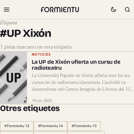
Etiqueta
#UP Xixón
1 pieza marcaes con esta etiqueta.
Pieces marcaes con #UP Xixón
NOTICIES
La UP de Xixón ufierta un cursu de
radioteatru
La Universidá Popular de Xixón ufierta ente los sos
cursos ún de radioteatru n’asturianu. L’actividá va
desenvolvese nel Centru Integráu de L’Arena del 15…
19 xin. 2023
Otres etiquetes
#Formientu 12
#Formientu 14
#Formientu 13