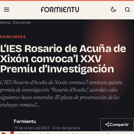
Aniciu
/
Concursos
CONCURSOS
L’IES Rosario de Acuña de
Xixón convoca’l XXV
Premiu d’Investigación
L’IES Rosario d’Acuña de Xixón convoca’l ventiavu quintu
premiu de investigación “Rosario d’Acuña”, acordies coles
siguientes bases xenerales: El plazu de presentación de los
trabayos remata’l…
Formientu
Compartir
19 de xineru de 2023 · 3 min de llectura