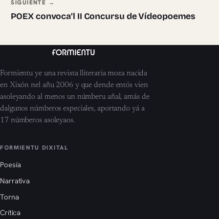
SIGUIENTE →
POEX convoca’l II Concursu de Vídeopoemes
Formientu ye una revista lliteraria moza nacida
en Xixón nel añu 2006 y que dende entós vien
asoleyando al menos un númberu añal, amás de
dalgunos númberos especiales, aportando yá a
17 númberos asoleyaos.
FORMIENTU DIXITAL
Poesía
Narrativa
Torna
Crítica