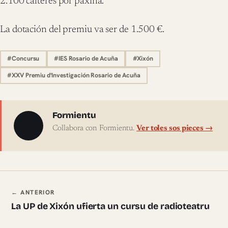
2.100 calteres por páxina.
La dotación del premiu va ser de 1.500 €.
#Concursu
#IES Rosario de Acuña
#Xixón
#XXV Premiu d'Investigación Rosario de Acuña
Sobre l'autor
Formientu
Collabora con Formientu.
Ver toles sos pieces →
Navegación ente pieces
← ANTERIOR
La UP de Xixón ufierta un cursu de radioteatru