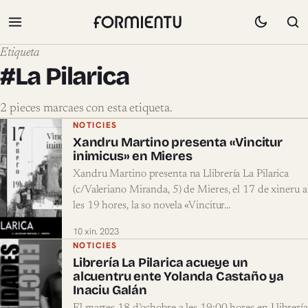
Etiqueta
#La Pilarica
2 pieces marcaes con esta etiqueta.
Pieces marcaes con #La Pilarica
NOTICIES
Xandru Martino presenta «Vincitur
inimicus» en Mieres
Xandru Martino presenta na Llibrería La Pilarica
(c/Valeriano Miranda, 5) de Mieres, el 17 de xineru a
les 19 hores, la so novela «Vincitur…
10 xin. 2023
NOTICIES
Librería La Pilarica acueye un
alcuentru ente Yolanda Castaño ya
Inaciu Galán