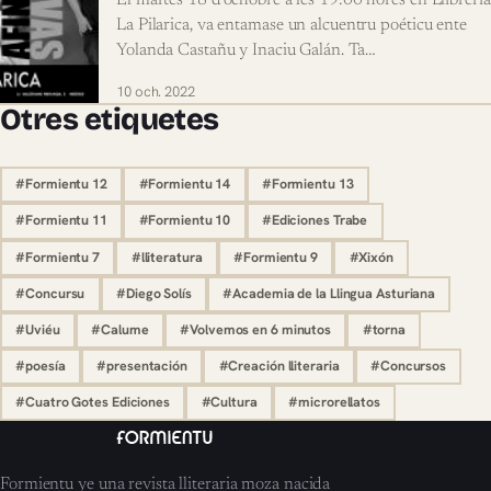
El martes 18 d’ochobre a les 19:00 hores en Llibrería
La Pilarica, va entamase un alcuentru poéticu ente
Yolanda Castañu y Inaciu Galán. Ta…
10 och. 2022
Otres etiquetes
#Formientu 12
#Formientu 14
#Formientu 13
#Formientu 11
#Formientu 10
#Ediciones Trabe
#Formientu 7
#lliteratura
#Formientu 9
#Xixón
#Concursu
#Diego Solís
#Academia de la Llingua Asturiana
#Uviéu
#Calume
#Volvemos en 6 minutos
#torna
#poesía
#presentación
#Creación lliteraria
#Concursos
#Cuatro Gotes Ediciones
#Cultura
#microrellatos
Formientu ye una revista lliteraria moza nacida