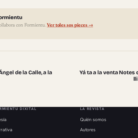
l'autor
ormientu
ollabora con Formientu.
Ver toles sos pieces →
te pieces
ngel de la Calle, a la
Yá ta a la venta Notes d
l
RMIENTU DIXITAL
LA REVISTA
sía
Quién somos
rativa
Autores