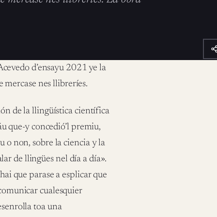
Acevedo d’ensayu 2021 ye la
mercase nes llibreríes.
n de la llingüística científica
uráu que-y concedió’l premiu,
u o non, sobre la ciencia y la
r de llingües nel día a día».
 hai que parase a esplicar que
a comunicar cualesquier
esenrolla toa una