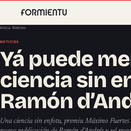
Aniciu
/
Noticies
NOTICIES
Yá puede me
ciencia sin e
Ramón d’An
Una ciencia sin enfotu, premiu Máximo Fuertes
nueva publicación de Ramón d’Andrés y yá puede 