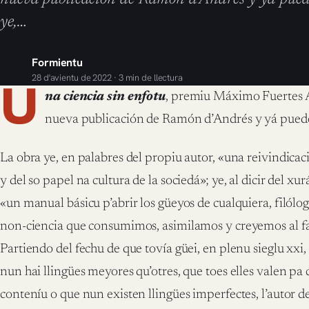
ye,…
Formientu
28 d'avientu de 2022 · 3 min de llectura
U
na ciencia sin enfotu
, premiu Máximo Fuertes 
nueva publicación de Ramón d’Andrés y yá puede 
La obra ye, en palabres del propiu autor, «una reivindicació
y del so papel na cultura de la sociedá»; ye, al dicir del x
«un manual básicu p’abrir los güeyos de cualquiera, filólog
non-ciencia que consumimos, asimilamos y creyemos al fala
Partiendo del fechu de que tovía güei, en plenu sieglu xxi,
nun hai llingües meyores qu’otres, que toes elles valen p
conteníu o que nun existen llingües imperfectes, l’autor d