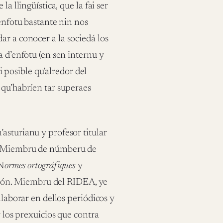
a llingüística, que la fai ser
 enfotu bastante nin nos
ar a conocer a la sociedá los
a d’enfotu (en sen internu y
ai posible qu’alredor del
 qu’habríen tar superaes
asturianu y profesor titular
u. Miembru de númberu de
 N
ormes ortográfiques
y
ución. Miembru del RIDEA, ye
llaborar en dellos periódicos y
y los prexuicios que contra