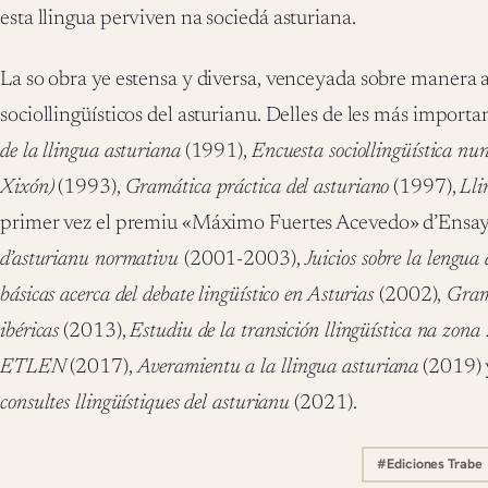
esta llingua perviven na sociedá asturiana.
La so obra ye estensa y diversa, venceyada sobre manera a
sociollingüísticos del asturianu. Delles de les más importa
de la llingua asturiana
(1991),
Encuesta sociollingüística nu
Xixón)
(1993),
Gramática práctica del asturiano
(1997),
Lli
primer vez el premiu «Máximo Fuertes Acevedo» d’Ensay
d’asturianu normativu
(2001-2003),
Juicios sobre la lengua
básicas acerca del debate lingüístico en Asturias
(2002),
Gramá
ibéricas
(2013),
Estudiu de la transición llingüística na zona
ETLEN
(2017),
Averamientu a la llingua asturiana
(2019) 
consultes llingüístiques del asturianu
(2021).
#Ediciones Trabe