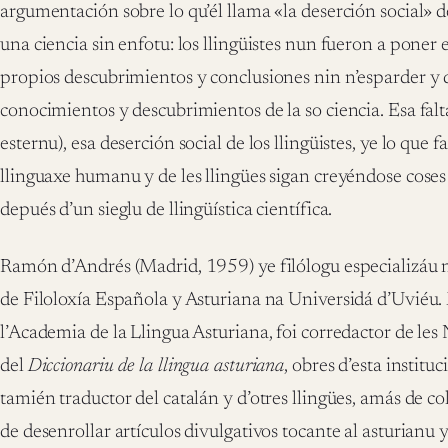
argumentación sobre lo qu’él llama «la deserción social» de l
una ciencia sin enfotu: los llingüistes nun fueron a poner
propios descubrimientos y conclusiones nin n’esparder y d
conocimientos y descubrimientos de la so ciencia. Esa falt
esternu), esa deserción social de los llingüistes, ye lo que f
llinguaxe humanu y de les llingües sigan creyéndose coses
depués d’un sieglu de llingüística científica.
Ramón d’Andrés (Madrid, 1959) ye filólogu espe­cializáu n’
de Filoloxía Española y Asturiana na Universidá d’Uvié
l’Academia de la Llingua Asturiana, foi corredactor de les
del
Diccionariu de la llingua asturiana
, obres d’esta instit
tamién traductor del catalán y d’otres llingües, amás de co
de desenrollar artículos divulgativos tocante al asturianu 