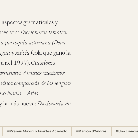
 aspectos gramaticales y
ntes son:
Diccionariu temáticu
na parroquia asturiana (Deva-
ngua y xuiciu
(cola que ganó la
u nel 1997),
Cuestiones
 asturiana. Algunas cuestiones
tica comparada de las lenguas
 Eo-Navia – Atles
y la más nueva:
Diccionariu de
#Premiu Máximo Fuertes Acevedo
#Ramón d'Andrés
#Una ciencia