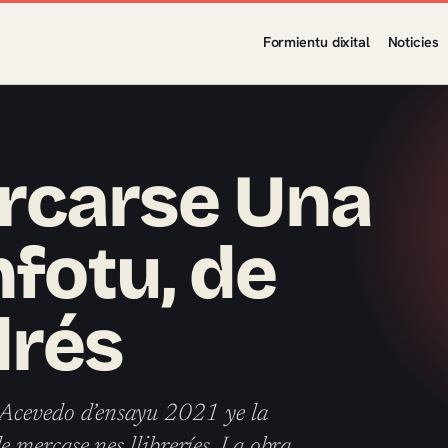
Formientu dixital
Noticies
rcarse Una
nfotu, de
drés
 Acevedo d’ensayu 2021 ye la
mercase nes llibreríes. La obra